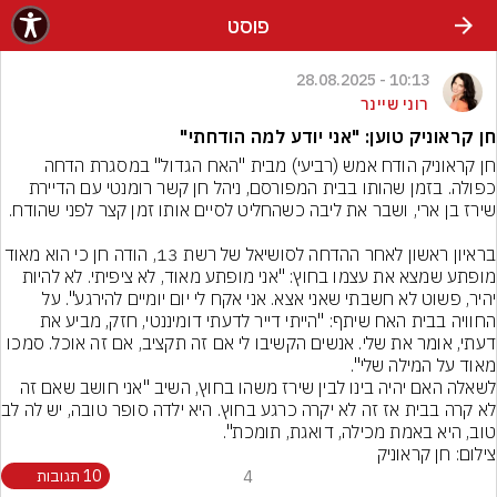
פוסט
10:13 - 28.08.2025
רוני שיינר
חן קראוניק טוען: "אני יודע למה הודחתי"
חן קראוניק הודח אמש (רביעי) מבית "האח הגדול" במסגרת הדחה 
כפולה. בזמן שהותו בבית המפורסם, ניהל חן קשר רומנטי עם הדיירת 
בראיון ראשון לאחר ההדחה לסושיאל של רשת 13, הודה חן כי 
מופתע שמצא את עצמו בחוץ: "אני מופתע מאוד, לא ציפיתי. לא להיות 
יהיר, פשוט לא חשבתי שאני אצא. אני אקח לי יום יומיים להירגע". על 
החוויה בבית האח שיתף: "הייתי דייר לדעתי דומיננטי, חזק, מביע את 
דעתי, אומר את שלי. אנשים הקשיבו לי אם זה תקציב, אם זה אוכל. סמכו 
מאוד על המילה שלי".
לשאלה האם יהיה בינו לבין שירז משהו בחוץ, השיב "אני חושב שאם זה 
לא קרה בבית אז ז
טוב, היא באמת מכילה, דואגת, תומכת".
צילום: חן קראוניק
4
10 תגובות