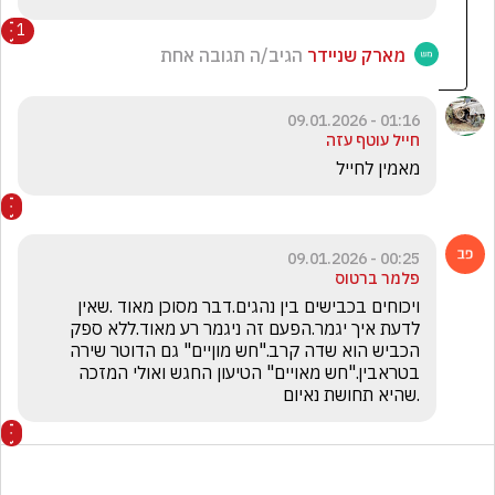
1
מארק שניידר
הגיב/ה תגובה אחת
01:16 - 09.01.2026
חייל עוטף עזה
מאמין לחייל 
00:25 - 09.01.2026
פלמר ברטוס
ויכוחים בכבישים בין נהגים.דבר מסוכן מאוד .שאין 
לדעת איך יגמר.הפעם זה ניגמר רע מאוד.ללא ספק 
הכביש הוא שדה קרב."חש מוןיים" גם הדוטר שירה 
בטראבין."חש מאויים" הטיעון החגש ואולי המזכה 
.שהיא תחושת נאיום 