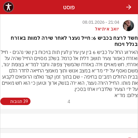
פוסט
21:04 - 08.01.2026
יואב איתיאל
חשד לרצח בכביש 6: חייל נעצר לאחר שירה למוות באזרח
בגלל ויכוח
האירוע החל על כביש 6 בין עין עירון לעין תות בויכ
ואזרח כאמור צעיר תושב דלית אל כרמל. בשלב מסויים החייל שהיה על 
אזרחי, חש מאויים וירה באזרח שהמשיך צפונה וחבר למד״א בצומת יגור, 
משם נאסף על ידי מד״א במצב אנוש ותוך מאמצי החייאה לחדר הלם 
בבית החולים רמב״ם בחיפה - שם בתוך זמן קצר נאלצו הרופאים לקבוע 
את מותו. החייל היורה נעצר, הוא ירה בנשק ארוך וטוען כי הוא חש מאויים 
על ידי הצעיר שלדבריו אחז בסכין.
צילום: מד״א
4
39 תגובות