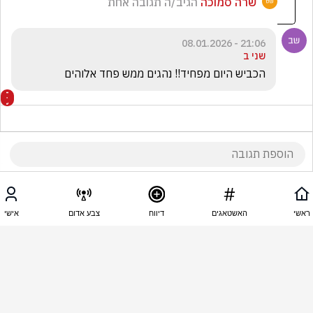
שרה סמוכה
הגיב/ה תגובה אחת
21:06 - 08.01.2026
שני ב
הכביש היום מפחיד!! נהגים ממש פחד אלוהים
21:06 - 08.01.2026
מוטי אשקלוני
ראשי
האשטאגים
דיווח
צבע אדום
אישי
ערבי תקף את החייל בסכין ( חפץ חד ) והחייל ירה בו   
2
הצג את כל
2
התגובות