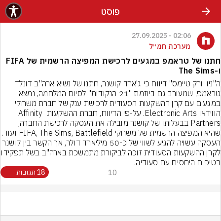
פוסט
02:06 - 27.09.2025
מערכת חמ״ל
חתנו של טראמפ במגעים לרכישת המפיצה הרשמית של FIFA
ו-The Sims
ה"ניו יורק טיימס" דיווח כי ג'ארד קושנר, חתנו של נשיא ארה"ב דונלד 
טראמפ, שמעורב גם ביוזמת "21 הנקודות" לסיום המלחמה, נמצא 
במגעים עם קרן ההשקעות הסעודית לרכישת ענק של חברת משחקי 
הווידאו Electronic Arts. על-פי הדיווח, חברת ההשקעות Affinity 
Partners בבעלותו של קושנר מובילה את העסקה לרכישת החברה, 
שהיא המפיצה הרשמית של משחקי FIFA, The Sims, Battlefield ועוד.
העסקה עשויה להגיע לשווי של כ-50 מיליארד דולר, אך הקשר בין קושנר 
לקרן ההשקעות הסעודית זוכה לביקורת 
בטיפוח היחסים עם סעודיה.
10
18 תגובות