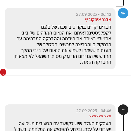
06:42 - 27.09.2025
אבנר איצקוביץ
חברים יקרים בוקר טוב שבת שלום(גם 
לקפלניסטים)ראיתם  את הנאום המדהים של ביבי 
אתמול? ראיתם את היוזמה וההברקה המדהימה עם 
הרמקולים והפריצה למכשירי הסלולר של 
העזתים,ששמחו לשמוע את הנאום של ביבי המלך 
החדש שלהם ירום הודו,רק מסיתי השמאל לא מצא חן 
ההברקה הזאת .
04:46 - 27.09.2025
××× ××××××
העסקים האלה שיש לקושנר עם הסעודים משפיעה 
ישירות על עזה, ובלחץ להפסיק את המלחמה, בשביל 