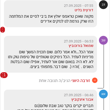
07:55 - 27.09.2025
דורוןית בליט
מקווה שאכן טראמפ יאלץ את ביבי לסיים את המלחמה 
הזו שרק גורמת לנו לנזקים אדירים
06:53 - 27.09.2025
שמואל בורוכוביץ
אמר הכל....ולא אמר כלום. שום תכנית המשך שום 
מדיניות לעתיד. הכל גימיקים שטותיים של טיפות טוק ותו 
לא. לא היה בנאום שום אור לעתיד, אפילו שום הבלטת 
השגים .  )והיו (.  שום דבר..פתפותי ביצים.
1
זורבה היווני
הגיב/ה תגובה אחת
06:46 - 27.09.2025
אבנר איצקוביץ
חברים יקרים בוקר טוב שבת שלום(גם 