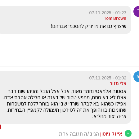
01:23 - 07.11.2025
Tom Brown
שיצרף גם את ניו יורק להסכמי אברהם!
01:02 - 07.11.2025
אלי מזור
אסטנה אלמאטי נחמד מאוד, אבל אצל הנבל נתניהו שום דבר 
אצלו לא בא סתם, ממניע טהור של דאגה או חלילה אהבת אדם. 
אפילו כשהוא בא לבקר שורדי שבי הוא בוחר ללכת למשפחות 
שתומכות בו והופך את זה לסירטון תעמולה לקמפיין הבחירות. 
איזה יצור מחליא.
אייזק ניוטון
הגיב/ה תגובה אחת