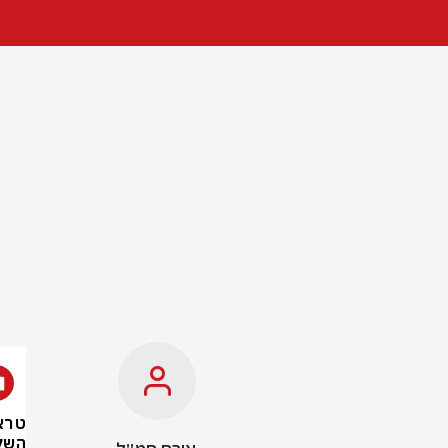
טרא
השל