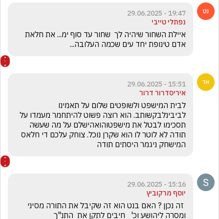
19:47 - 29.06.2025
נפתלי טייבי
איילת השחור שיהיה לך  שחור עד סוף ימ... את חלאת 
אדם טינופת יחד עים שכמה העלובה...
15:51 - 29.06.2025
איריסדרור דרור
לבית המישפט ולשופטים שלום על תאמינו 
לביבינלבקשותב. הוא רוצה פשוט להיתחמר מעמדו על 
תסכימו לבטל את מישפטוהואהישלם על מה שעשה 
תודה לא לוטר לו הוא שקרן נוכל. צוחק עלכם די חלאס 
המישחק ניגמר היסתים תודה
15:16 - 29.06.2025
יוסף מרקוביץ
 זה נכןן ? האם בנט הוא זה שקיבל את התורה מסיני 
ומסרה ליהושע וכ'   חיבים לתקן את  התנ"ך  