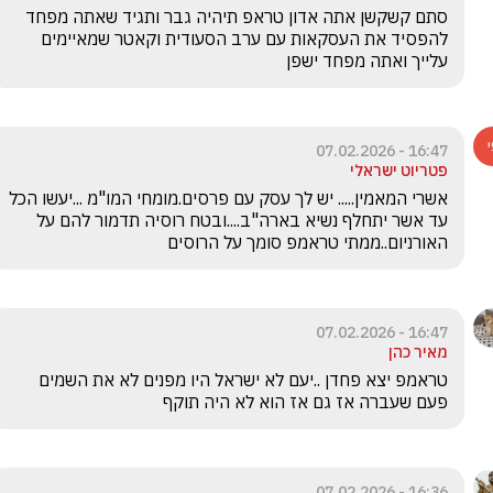
סתם קשקשן אתה אדון טראפ תיהיה גבר ותגיד שאתה מפחד 
להפסיד את העסקאות עם ערב הסעודית וקאטר שמאיימים 
עלייך ואתה מפחד ישפן
16:47 - 07.02.2026
פטריוט ישראלי
אשרי המאמין..... יש לך עסק עם פרסים.מומחי המו"מ ...יעשו הכל 
עד אשר יתחלף נשיא בארה"ב....ובטח רוסיה תדמור להם על 
האורניום..ממתי טראמפ סומך על הרוסים
16:47 - 07.02.2026
מאיר כהן
טראמפ יצא פחדן ..יעם לא ישראל היו מפנים לא את השמים  
פעם שעברה אז גם אז הוא לא היה תוקף
16:36 - 07.02.2026