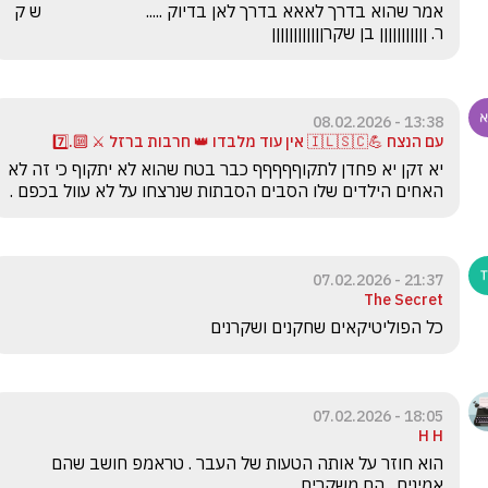
אמר שהוא בדרך לאאא בדרך לאן בדיוק .....                        ש ק 
ר. ןןןןןןןןןןן בן שקרןןןןןןןןןןןן
13:38 - 08.02.2026
עם הנצח 💪🇮🇱🇸🇨 אין עוד מלבדו 👑 חרבות ברזל ⚔️ 🔟.7️⃣
יא זקן יא פחדן לתקוףףףףף כבר בטח שהוא לא יתקוף כי זה לא 
האחים הילדים שלו הסבים הסבתות שנרצחו על לא עוול בכפם . 
21:37 - 07.02.2026
The Secret
כל הפוליטיקאים שחקנים ושקרנים 
18:05 - 07.02.2026
H H
הוא חוזר על אותה הטעות של העבר . טראמפ חושב שהם 
אמינים . הם משקרים ..