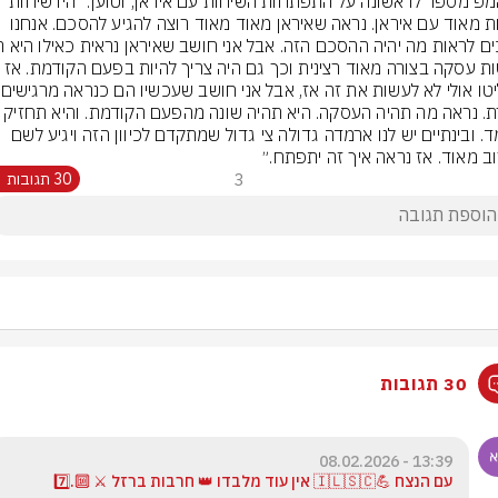
טראמפ מספר לראשונה על התפתחות השיחות עם איראן, וטוען: "היו שיחות 
טובות מאוד עם איראן. נראה שאיראן מאוד מאוד רוצה להגיע להסכם. אנחנו 
החליטו אול
אחרת. נראה מה תהיה העסקה. היא תהיה שונה מהפעם הקוד
מעמד. ובינתיים יש לנו ארמדה גדולה צי גדול שמתקדם לכיוון הזה ויגיע לשם 
ב מאוד. אז נראה איך זה יתפתח.״
3
30 תגובות
30 תגובות
13:39 - 08.02.2026
עם הנצח 💪🇮🇱🇸🇨 אין עוד מלבדו 👑 חרבות ברזל ⚔️ 🔟.7️⃣