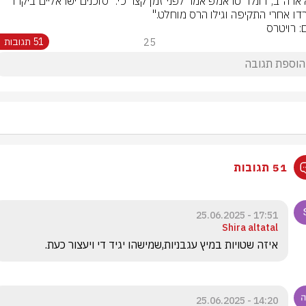
נשיא ארה"ב, דונלד טראמפ אמר לפני זמן קצר כי: "סוכנים ישראליים ביקרו 
דו אחרי התקיפה וגילו הרס מוחלט."
: רויטרס
25
51 תגובות
51 תגובות
17:51 - 25.06.2025
Shira altatal
איזה שטויות במיץ עגבניות,שמישהו יגיד די ויעצור כעת.
14:20 - 25.06.2025