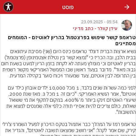
פוסט
05:54 - 23.09.2025
עידן קוולר - כתב מדיני
טראמפ קושר שימוש בפרצטמול בהריון לאוטיזם - המומחים
מסתייגים
נשיא ארצות הברית דונלד טראמפ כינס היום (שני) מסיבת עיתונאים 
בבית הלבן, ובה הכריז כי "נמצא קשר בין נטילת אצטמינופן (פרצטמול) 
בהריון לאוטיזם וכי מומלץ מעתה לא לקחת בזמן הריון למעט 
גבוה מאוד". מדובר בצעד ראשון שבו הממשל האמריקאי מקשר רשמית 
לפני כמה עשרות שנים בלבד, 1 מכל 10,000 ילדים אובחן כילד עם 
אוטיזם", אמר הנשיא האמריקני. "כיום זה 1 מכל 3. מאז שנת 2000, 
שיעורי האוטיזם זינקו ביותר מ־400%. במקום לתקוף את מי ששואל 
שאלות, כולם צריכים להיות אסירי תודה כלפי אלה שמנסים למצוא את 
טראמפ רמז על המהלך כבר אתמול בטקס הזיכרון לפעיל השמרני צ'רלי 
קירק, שם אמר לקהל: "אני חושב שמצאנו תשובה לאוטיזם", והגדיר את 