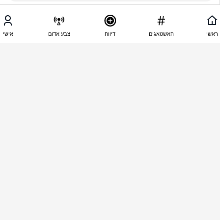
13:56 - 20.06.2025
נטלי מזוס
ראשי
האשטאגים
דיווח
צבע אדום
אישי
יהי זכרה ברוך 💔😪
13:55 - 20.06.2025
לבנה עפגין
ברוך דיין האמת מסכנהההה כמה קשה הבדידות שכנים 
תקישו על דלתות שכנים מבוגרים לעזרה בזמן הזעקות 
או סתם כמה קצת לדבר איתם הבדידות שלהם זה 
הכרטיס למוות 😞
13:55 - 20.06.2025
ליזה אלפא
למה אין גוף שמאגד את נושא העריריים בארץ? לא ייתכן 
שבני אדם מתים בצורה כל כך מזעזעת מבלי שאף אחד 
יוכל לסייע! 