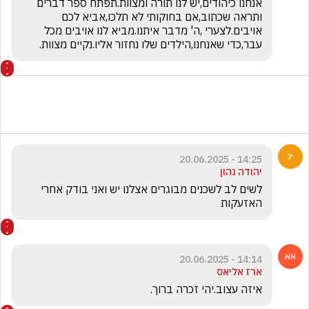
אנחנו כיהודים,יש לנו תורה ומצוות.תפתח ספר דברים 
ותראה שכתוב,אם בחוקותי לא תלכו,אביא לכם 
אויבים.לצערי ,ה' מדבר איתנו.מביא לנו אויבים מכל 
עבר,כדי שאנחנו,הילדים שלו נחזור אליו.נקיים מצוות.
14:25 - 20.06.2025
יהודה נהון
לשים לב לשכנים מבוגרים אצלנו יש ואני בודק אחרי 
האזעקות
14:14 - 20.06.2025
ארז אליאס
איזה עצוב.יהי זכרה ברוך.