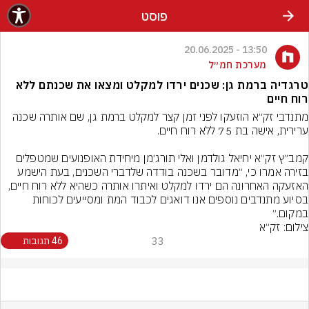
פוסט
13:50 - 20.06.2025
מערכת חמ״ל
טרגדיה ברמת גן: שכנים ירדו למקלט ומצאו את שכנתם ללא
רוח חיים
מתנדבי זק״א הוזעקו לפני זמן קצר למקלט ברמת גן, שם אותרה שכנה 
קמב״ץ זק״א יחיאל גולדמן ואלי תורג׳מן מיחידת האופנועים שמטפלים 
בזירה אמרו כי, ״מדובר בשכנה בודדה שלדברי השכנים, בעת הישמע 
האזעקה האחרונה הם ירדו למקלט ואיתרו אותרה כשהיא ללא רוח חיים, 
בסיוע מתנדבים נוספים אנו דואגים לכבוד המת ומסייעים לכוחות 
במקום.״
צילום: זק״א
33
46 תגובות