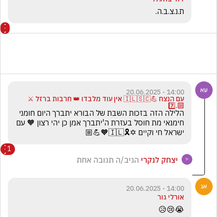
ת.נ.צ.ב.ה.
14:00 - 20.06.2025
עם הנצח 💪🇮🇱🇸🇨 אין עוד מלבדו 👑 חרבות ברזל ⚔️
🔟.7️⃣
הלילה הזה בזכות השבת של הבורא יתברך היום חומני 
חימנאי מת חוסל בעזרת ה'יתברך אמן כן יהי רצון 🧡 עם 
ישראל חי וקיים ✡️🎗️🇮🇱🧡💪🏼
1
יצחק לנקרי
הגיב/ה תגובה אחת
14:00 - 20.06.2025
אורלי גור
😭😢😥