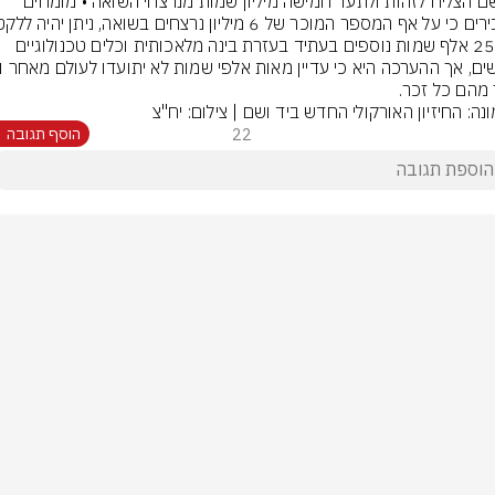
יד ושם הצליח לזהות ולתעד חמישה מיליון שמות מנרצחי השואה • מומחים 
כ-250 אלף שמות נוספים בעתיד בעזרת בינה מלאכותית וכלים טכנולוגיים 
 מהם כל זכר.
נה: החיזיון האורקולי החדש ביד ושם | צילום: יח"צ
22
הוסף תגובה