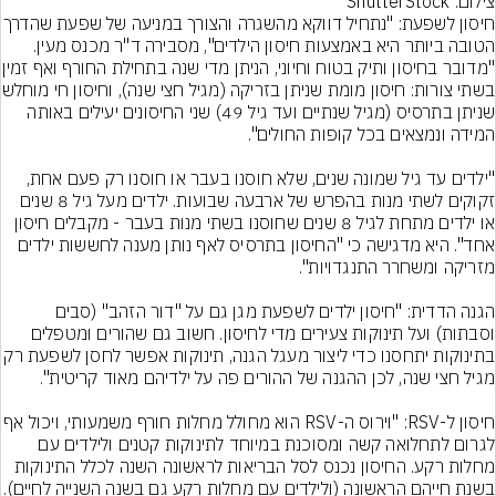
צילום: ShutterStock
חיסון לשפעת: "נתחיל דווקא מהשגרה והצורך במני
הטובה ביותר היא באמצעות חיסון הילדים", מסבירה ד"ר מכנס מעין. 
"מדובר בחיסון ותיק בטוח וח
בשתי צורות: חיסון מומת שני
שניתן בתרסיס (מגיל שנתיים ועד גיל 49) שני החיסונים יעילים באותה 
"ילדים עד גיל שמונה שנים, שלא חוסנו בעבר או חוסנו רק פעם אחת, 
זקוקים לשתי מנות בהפרש של ארבעה שבועות. ילדים מעל גיל 8 שנים 
או ילדים מתחת לגיל 8 שנים שחוסנו בשתי מנות בעבר - מקבלים חיסון 
אחד". היא מדגישה כי "החיסון בתרסיס לאף נותן מענה לחששות ילדים 
הגנה הדדית: "חיסון ילדים לשפעת מגן גם על "דור הזהב" (סבים 
וסבתות) ועל תינוקות צעירים מדי לחיסון. חשוב גם שהורים ומטפלים 
בתינוקות יתחסנו כדי ליצור מעגל הגנה, תינוקות אפשר לח
חיסון ל-RSV: "וירוס ה-RSV הוא מחולל מחלות חורף מש
לגרום לתחלואה קשה ומסוכנת במיוחד לתינוקות קטנים ולילדים עם 
מחלות רקע. החיסון נכנס לסל הבריאות לראשונה השנה לכלל התינוקות 
בשנת חייהם הראשונה (ולילדים עם מחלות רקע גם בשנה השנ