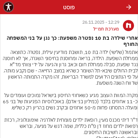
פוסט
12:29 - 26.11.2025
מערכת חמ״ל
אחרי שילדה בת 10 נפטרה משפעת: כך נגן על בני המשפחה
החורף
אתמול (שלישי) ילדה בת 10, תושבת מודיעין עילית, נפטרה כתוצאה 
ממחלת השפעת. הילדה, בריאה ומחוסנת בחיסוני השגרה, אך לא חוסנה 
נגד שפעת, סבלה ממחלת חום וכאב גרון והגיעה על ידי צוותי מד"א 
לבית החולים שיבא-תל השומר כשהיא במצב החייאה - שם נקבע מותה. 
על פי הנתונים הידועים למשרד הבריאות, זהו מקרה התמותה הראשון 
מקרה המוות העצוב מגיע כשאחוזי החיסון בישראל נמוכים ועומדים על 
כ-11 אחוזים בלבד (כמיליון בני אדם). באוכלוסיות הפגיעות של בני 65 
ד"ר דיתי מכנס מעין, רופאת ילדים מומחית לאלרגיה ואימונולוגיה, רכזת 
רפואת ילדים מחוז דן פ"ת כללית, שמה דגש על מניעה, ובראש 
ובראשונה חשיבות החיסונים.