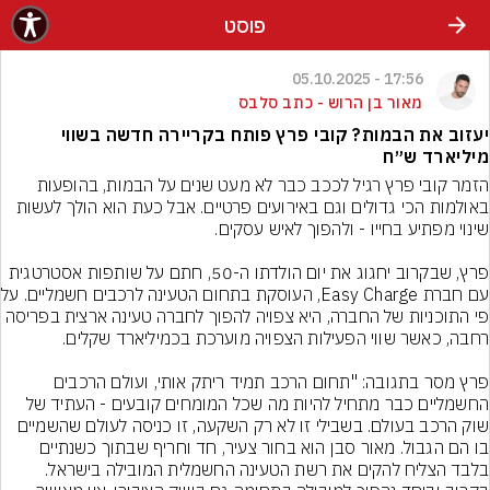
פוסט
17:56 - 05.10.2025
מאור בן הרוש - כתב סלבס
יעזוב את הבמות? קובי פרץ פותח בקריירה חדשה בשווי
מיליארד ש״ח
הזמר קובי פרץ רגיל לככב כבר לא מעט שנים על הבמות, בהופעות 
באולמות הכי גדולים וגם באירועים פרטיים. אבל כעת הוא הולך לעשות 
פרץ, שבקרוב יחגוג את יום הולדתו ה-50, חתם על שותפות אסטרטגית 
עם חברת sy Charge
פי התוכניות של החברה, היא צפויה להפוך לחברה טעינה ארצית בפריסה 
פרץ מסר בתגובה: "תחום הרכב תמיד ריתק אותי, ועולם הרכבים 
החשמליים כבר מתחיל להיות מה שכל המומחים קובעים - העתיד של 
שוק הרכב בעולם. בשבילי זו לא רק השקעה, זו כניסה לעולם שהשמיים 
בו הם הגבול. מאור סבן הוא בחור צעיר, חד וחריף שבתוך כשנתיים 
בלבד הצליח להקים את רשת הטעינה החשמלית המובילה בישראל. 