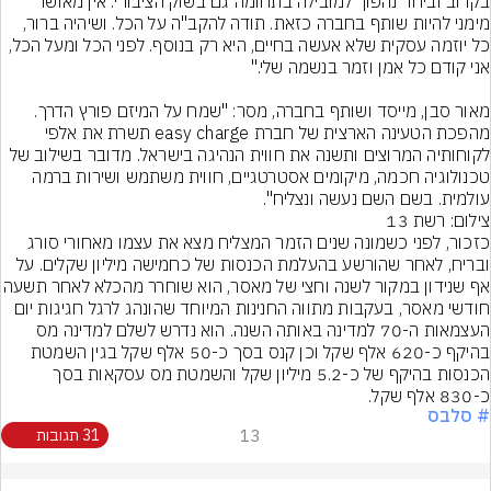
בקרוב וביחד נהפוך למובילה בתחומה גם בשוק הציבורי. אין מאושר 
מימני להיות שותף בחברה כזאת. תודה להקב"ה על הכל. ושיהיה ברור, 
כל יוזמה עסקית שלא אעשה בחיים, היא רק בנוסף. לפני הכל ומעל הכל, 
מאור סבן, מייסד ושותף בחברה, מסר: "שמח על המיזם פורץ הדרך. 
מהפכת הטעינה הארצית של חברת easy charge תשרת את אלפי 
לקוחותיה המרוצים ותשנה את חווית הנהיגה בישראל. מדובר בשילוב של 
טכנולוגיה חכמה, מיקומים אסטרטגיים, חווית משתמש ושירות ברמה 
עולמית. בשם השם נעשה ונצליח".
צילום: רשת 13
כזכור, לפני כשמונה שנים הזמר המצליח מצא את עצמו מאחורי סורג 
ובריח, לאחר שהורשע בהעלמת הכנסות של כחמישה מיליון שקלים. על 
אף שנידון במקור לשנה וחצי של מאסר, הוא שוחרר
חודשי מאסר, בעקבות מתווה החנינות המיוחד שהונהג לרגל חגיגות יום 
העצמאות ה-70 למדינה באותה השנה. הוא נדרש לשלם למדינה מס 
בהיקף כ-620 אלף שקל וכן קנס בסך כ-50 אלף שקל בגין השמטת 
הכנסות בהיקף של כ-5.2 מיליון שקל והשמטת מס עסקאות בסך 
כ-830 אלף שקל.
# סלבס
13
31 תגובות