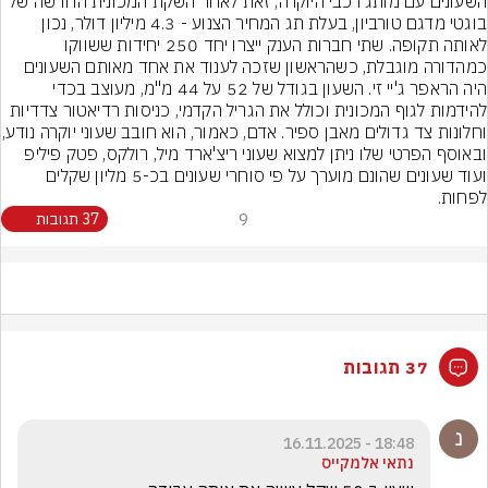
השעונים עם מותג רכבי היוקרה, זאת לאחר השקת המכונית החדשה של 
בוגטי מדגם טורביון, בעלת תג המחיר הצנוע - 4.3 מיליון דולר, נכון 
לאותה תקופה. שתי חברות הענק ייצרו יחד 250 יחידות ששווקו 
כמהדורה מוגבלת, כשהראשון שזכה לענוד את אחד מאותם השעונים 
היה הראפר ג'יי זי. השעון בגודל של 52 על 44 מ"מ, מעוצב בכדי 
להידמות לגוף המכונית וכולל את הגריל הקדמי, כניסות רדיאטור צדדיות 
וחלונות צד גדולים מאבן ספי
ובאוסף הפרטי שלו ניתן למצוא שעוני ריצ'ארד מיל, רולקס, פטק פיליפ 
ועוד שעונים שהונם מוערך על פי סוחרי שעונים בכ-5 מליון שקלים 
לפחות.
9
37 תגובות
37 תגובות
18:48 - 16.11.2025
נתאי אלמקייס