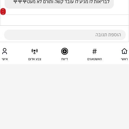
לבריאות לו מגיע לו עובד קשה ותורם לא מעט🌹🌹🌹
13:44 - 16.11.2025
מרדכי אליאני
ראשי
האשטאגים
דיווח
צבע אדום
אישי
שיהיה לו לבריאות מגיע לו הוא לא גנב את הכסף
13:43 - 16.11.2025
אבי צבי
אנשים מחליטים בפחי זבל כדי לאסוף בקבוקי פקדון 
העוני פה מרקיע שחקים אין פה מעמד ביניים זה לא 
הזמן לפרסם את זה שהציבור ירגיש מושפל הרי אף 
אחד כמעט לא יכול לקנות שעון כזה אם הוא לא זמר 
דבר שני אם הכסף היה הולך לעמותה של נזקקים זה 
היה עושה לו פרסום יותר טוב