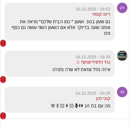
16:52 - 16.11.2025
רינה קמחי
גם שעון ב30 ₪ ושעון ״ כמו הבית שלכם״ מראה את 
אותה שעה בדיוק!  אלא אם השעון השני עושה גם כסף 
מזנ
16:35 - 16.11.2025
נגד הלפידיוטים‼️ 👃
איזה מזל שזאת לא שרה נתניהו
16:25 - 16.11.2025
קובי כהן
מה עם בת זוג 👫🤱🏻👨🏻‍🍼🌸