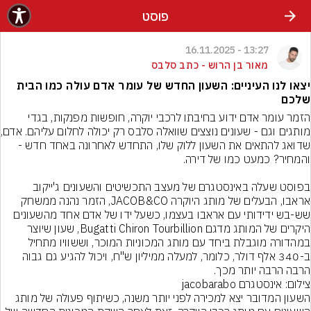
פוסט
13:27 - 16.11.2025
מאור בן הרוש - כתב סלבס
יצאו לנו העיניים: השעון החדש של עומר אדם עולה כמו הבית
שלכם
הזמר עומר אדם ידוע בחיבתו לרכבי יוקרה, חופשות מפנקות, בגדי 
מותגים וגם - שעו
שדואג להתאים את השעון ללוק שלו, התחדש לאחרונה באחד חדש - 
בפוסט שעלה באינסטגרם של מעצב התכשיטים והשעונים ג'ייקוב 
אראבו, הבעלים של מותג היוקרה JACOB&CO, הזמר נהנה ממשחק 
שש-בש ידידותי עם אראבו בעצמו, כשעל ידו של אדם אחד מהשעונים 
היקרים של המותג מדגם Bugatti Chiron Tourbillion, שעון שיוצר 
במהדורה מוגבלת ביחד עם מותג המכוניות המוכר, וששוויו מתחיל 
ב-340 אלף דולר, כלומר, למעלה ממיליון ש"ח, ויכול להגיע גם גבוה 
הרבה הרבה יותר מכך.
צילום: אינסטגרם jacobarabo
השעון המדובר יצא למכירה לפני יותר משנה, כשיתוף פעולה של מותג 