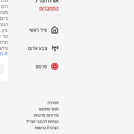
אורח חמ״ל
התחברות
ביו

פיד ראשי
עד 28
תחזי
צבע אדום
צילו
# תח
פרסם
תמיכה
תנאי שימוש
מדיניות פרטיות
הנחיות לכתבי חמ״ל
הצהרת נגישות