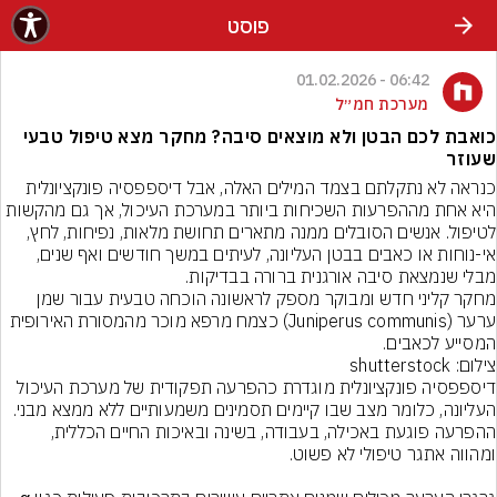
פוסט
06:42 - 01.02.2026
מערכת חמ״ל
כואבת לכם הבטן ולא מוצאים סיבה? מחקר מצא טיפול טבעי
שעוזר
כנראה לא נתקלתם בצמד המילים האלה, אבל דיספפסיה פונקציונלית 
היא אחת מההפרעות השכיחות ביותר במערכת העיכול, אך גם מהקשות 
לטיפול. אנשים הסובלים ממנה מתארים תחושת מלאות, נפיחות, לחץ, 
אי-נוחות או כאבים בבטן העליונה, לעיתים במשך חודשים ואף שנים, 
מבלי שנמצאת סיבה אורגנית ברורה בבדיקות.
מחקר קליני חדש ומבוקר מספק לראשונה הוכחה טבעית עבור שמן 
ערער (Juniperus communis) כצמח מרפא מוכר מהמסורת האירופית 
המסייע לכאבים.
צילום: shutterstock
דיספפסיה פונקציונלית מוגדרת כהפרעה תפקודית של מערכת העיכול 
העליונה, כלומר מצב שבו קיימים תסמינים משמעותיים ללא ממצא מבני. 
ההפרעה פוגעת באכילה, בעבודה, בשינה ובאיכות החיים הכללית, 