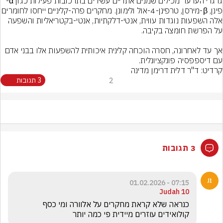
גרגרי הערער מכילים שמנים אתריים עשירים בתרכובות פעילות כגון α-
פינן, β-מירסן, טרפינן-4-אול ולימונן. מחקרים פרה-קליניי
אלה השפעות נוגדות עווית, אנטי-דלקתיות, אנטי-בקטריאליות והשפעה 
אך עד לאחרונה, חסרה הוכחה קלינית איכותית להשפעות אלו בבני אדם 
עם דיספפסיה פונקציונלית.

קרדיט: ד"ר דלית דרימן מדינה
2
3 תגובות
3 תגובות
07:15 - 01.02.2026
Judah 10
‏כנראה שלא קראת מחקרים על אלוורה ומי כסף 
קולואידים עוזרים מיידית פי כמה יותר 