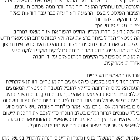
הביטחון אומרים כי "שומרים עד הרגע האחרון את שיטות הפעולה אבל 
הערכה שלנו שתהליך ההנעה יהיה מהר יותר ממה שכולם חושבים. 
הציבור הפלסטיני בצפון הרצועה והעיר עזה כבר עבר הודעות כאלה 
בעבר והקשיב להנחיות".
צילום: מג׳די פתחי, tps
לוואלה נודע כי הדרג המדיני החליט להפוך את אזור מואסי למרחב 
ההומניטארי הגדול ביותר
בשלב זה. זאת בניגוד לתוכנית המקורית במהלכה העריכו שרפיח תהפוך 
לעיר הומניטארית. הדרג המדיני הנחה גם להקים מוקדי חלוקת סיוע 
הומניטרי נוספים לצד הקיימים המתופעלים על ידי חברה 
הדרג המדיני קבע בקבינט כי המאמצים ההומניטריים יהוו תנאי לתחילת 
הנעת האוכלוסייה דרומה כדי לא להוביל למשבר הומניטארי. המאמצים 
יכללו: בניית מחסות באמצעות אוהלים, העברת מזון, בניית תשתיות מים 
ומענה רפואי שכולל מרפאות ובתי חולים. כבר היום החלו תיקוני תשתיות 
מים באזור המואסי. גורם צבאי אמר כי "חרף העובדה שיש ארגוני סיוע 
בינ"ל שמנסים לגרור רגליים בשלב הנוכחי כדי לעכב את ההכנות ליישום 
כיבוש העיר עזה. אך הם לא מבינים כשהפעילות ההומניטארית תגיעה 
אתמול, ראש הממשלה בנימין נתניהו הודיע כי הנחה להתחיל במשא ומתן 