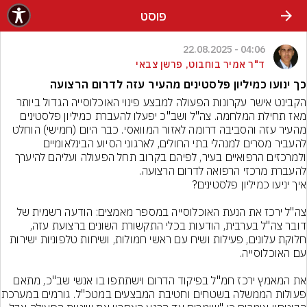
פוסט
04:06 - 22.08.2025
ד"ר אמיר בוחבוט, פרשן צבאי
כך ינועו כמיליון פלסטינים מהעיר עזה לדרום הרצועה
הקבינט אישר עקרונות הפעולה למבצע פינוי האוכלוסייה הגדול ביותר 
מאז תחילת המלחמה. צה"ל ושב"כ יפעלו להעברת כמיליון פלסטינים 
מהעיר עזה והסביבה דרומה לאזור המוואסי. כבר היום (חמישי) הוחלט 
להעביר מסרים למנהלי בתי החולים, לארגוני הסיוע הבינלאומיים 
ולמרכזים הרפואיים בעיר, לפיהם בקרוב תחל הפעולה ועליהם להיערך 
להעברת מרכזי הרפואה לדרום הרצועה.
צה"ל ירכז את הנעת האוכלוסייה במספר מאמצים: הודעה רשמית של 
דובר צה"ל בערבית, הודעות בכלי התקשורת השונים ברצועת עזה, 
חלוקת עלונים, פעילות ושיח עם ראשי חמולות, ושיחות טלפוניות ישירות 
את המאמץ ירכז חמ"ל בפיקוד הדרום וישתתפו בו אנשי שב"כ, מתאם 
פעולות הממשלה בשטחים ו