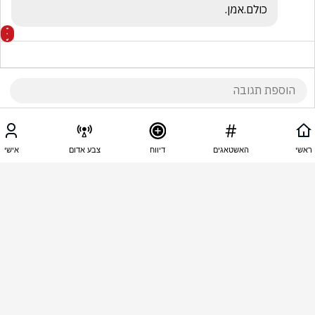
כולם.אמן.
04:54 - 22.08.2025
צדק ואמת
ראשי
האשטאגים
דיווח
צבע אדום
אישי
למה לדרום ולא לתהום???
04:48 - 22.08.2025
אתי לוי
לטרנספר אותם מפה, אז יהיה קל יותר להגיע לחטופים, 
ולחאמס. 