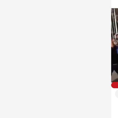
עם שי לדרך וחיוכים מאולצים: כך שוחררו היום על ידי החות'ים אנשי הצוות של 