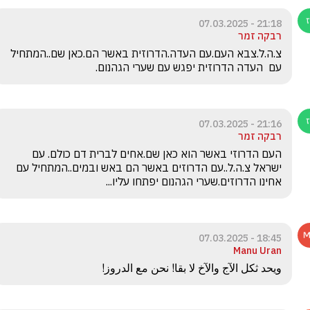
21:18 - 07.03.2025
רבקה זמר
צ.ה.ל.צבא העם.עם העדה.הדרוזית באשר הם.כאן שם..המתחיל 
עם  העדה הדרוזית יפגש עם שערי הגהנום.
21:16 - 07.03.2025
רבקה זמר
העם הדרוזי באשר הוא כאן שם.אחים לברית דם כולם. עם 
ישראל צ.ה.ל..עם הדרוזים באשר הם באש ובמים..המתחיל עם 
אחינו הדרוזים.שערי הגהנום יפתחו עליו...
18:45 - 07.03.2025
Manu Uran
ويحد ثكل الآج والآخ لا بقا! نحن مع الدروز!