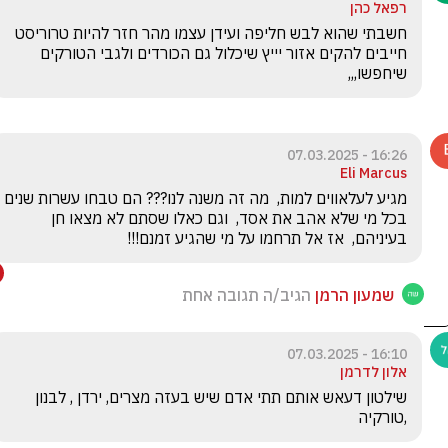
רפאל כהן
חשבתי שהוא לבש חליפה ועידן עצמו מהר חזר להיות טרוריסט 
חייבים להקים אזור יייץ שיכלול גם הכורדים ולגבי הטורקים 
שיחפשו,,,
16:26 - 07.03.2025
Eli Marcus
מגיע לעלאווים למות,  מה זה משנה לנו??? הם טבחו עשרות שנים 
בכל מי שלא אהב את אסד,  וגם כאלו שסתם לא מצאו חן 
בעיניהם,  אז אל תרחמו על מי שהגיע זמנם!!! 
שמעון הרמן
הגיב/ה תגובה אחת
16:10 - 07.03.2025
אלון לדרמן
שילטון דעאש אותם תתי אדם שיש בעזה מצרים, ירדן , לבנון  
,טורקיה 