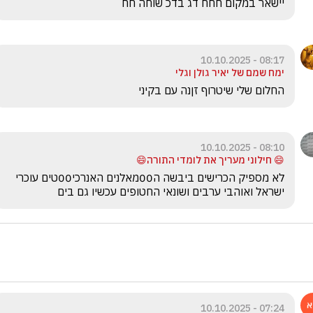
יישאר במקום חחח דג בדכ שוחה חח
08:17 - 10.10.2025
ימח שמם של יאיר גולן וגלי
החלום שלי שיטרוף זןנה עם בקיני
08:10 - 10.10.2025
😄 חילוני מעריך את לומדי התורה😄
לא מספיק הכרישים ביבשה ה00מאלנים האנרכי00טים עוכרי 
ישראל ואוהבי ערבים ושונאי החטופים עכשיו גם בים
07:24 - 10.10.2025