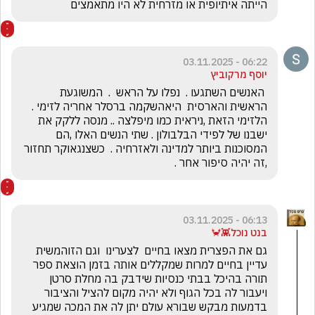
הייתה איתיופית או מזרחית לא היו מתאמצים 
06:22 - 03.11.2025
יוסף מרקוביץ
 האנשים השתגעו .  נפלו על הראש  .  המשוגעת 
הראשית והארסית  היאהשקמה ברסלר אחריה לזימי . 
הלזימי הזאת ,ניראית כמו מיפלצה .. מנסה ללקק את 
ישבנו של לפידי הבלבולון . שתי הנשים האלו ,הם 
המסוכנות ביותר למדינה ולאזרחיה .  כשצנגאוקר תחזור 
,זה יהיה סיפור אחר .
06:13 - 03.11.2025
בנט נוכל👾🦀
גם את הפצרית מצאו בחיים  לצערינו  וגם הזוהמשית 
עדיין בחיים למרות שמקללים אותה בזמן הוצאת ספר 
תורה בהיכל בבתי כנסיות שידבק בה מחלת סרטן 
ויעבור לה בכל הגוף ולא יהיה מקום להציל והציבור 
בדמעות מבקש שבורא עולם יתן לה את המכה שמגיע 