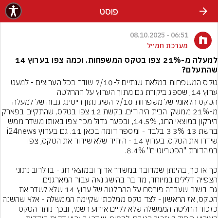
פוסט
06:51 - 08.10.2025
מערכת חמ״ל
למעלה מ-21% צפו בטקס המשפחות. וכמה צפו בערוץ 14
שהתעלם?
טקס המשפחות במלאת שנתיים ל-7/10 שודר בכל הערוצים - למעט 
ערוץ 14, שספג ביקורת גם מתוך הערוץ על ההחלטה
הטקס הלאומי של משפחות 7/10 השיג נתון רייטינג גבוה של למעלה 
מ-21% ממשקי הבית היהודים. בקשת 12 צפו בטקס, שהתקיי
הירקון במוצאי החג, 14.5%, ובפער גדול מכך צפו באותו משדר ממש 
ברשת 13 3.3% בלבד - ומספר דומה בכאן 11. גם בערוץ i24news 
שידרו את הטקס. בערוץ 14 - היחיד שלא שידור את הטקס, צפו 
כך או כך, בהינתן שמדובר במשדר ארוך ובמוצאי חג - בו לרוב נתוני 
הצפייה דלילים במיוחד, מדובר בהישג נאה עבור המארגנים.
גם בשנה שעברה פורסם על ההחלטה של ערוץ 14 שלא לשדר את 
הטקס, אז הראשון - לצד טקס ממלכתי שקיימה הממשלה - אלא שהשנה 
כזכור החליטה הממשלה שלא לקיים אירוע רשמי, ובכך נותר הטקס 