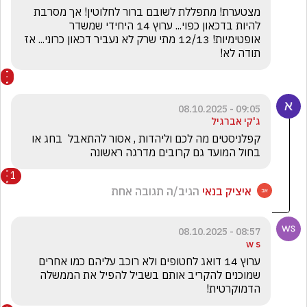
מצטערת! מתפללת לשובם ברור לחלוטין! אך מסרבת 
להיות בדכאון כפוי... ערוץ 14 היחידי שמשדר 
אופטימיות! 12/13 מתי שרק לא נעביר דכאון כרוני... אז 
תודה לא!
09:05 - 08.10.2025
ג'קי אברגיל
קפלניסטים מה לכם וליהדות , אסור להתאבל  בחג או 
בחול המועד גם קרובים מדרגה ראשונה
1
איציק בנאי
הגיב/ה תגובה אחת
08:57 - 08.10.2025
w s
ערוץ 14 דואג לחטופים ולא רוכב עליהם כמו אחרים 
שמוכנים להקריב אותם בשביל להפיל את הממשלה 
הדמוקרטית!