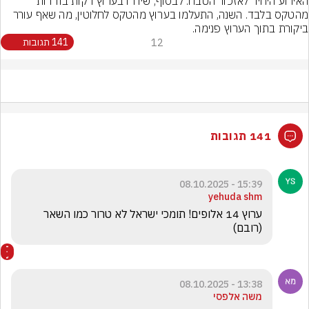
האירוע היחיד לאזכור הטבח. לבסוף, שידרו בערוץ דקות בודדות 
מהטקס בלבד. השנה, התעלמו בערוץ מהטקס לחלוטין, מה שאף עורר 
ביקורת בתוך הערוץ פנימה.
12
141 תגובות
141 תגובות
15:39 - 08.10.2025
yehuda shm
ערוץ 14 אלופים! תומכי ישראל לא טרור כמו השאר 
(רובם)
13:38 - 08.10.2025
משה אלפסי