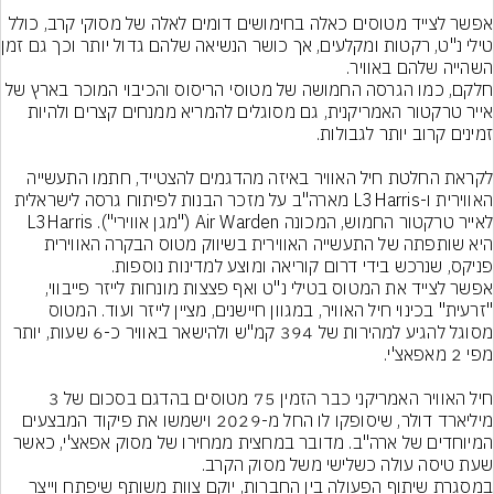
אפשר לצייד מטוסים כאלה בחימושים דומים לאלה של מסוקי קרב, כולל 
טילי נ"ט, רקטות 
חלקם, כמו הגרסה החמושה של מטוסי הריסוס והכיבוי המוכר בארץ של 
אייר טרקטור האמריקנית, גם מסוגלים להמריא ממנחים קצרים ולהיות 
לקראת החלטת חיל האוויר באיזה מהדגמים להצטייד, חתמו התעשייה 
האווירית ו-L3Harris מארה"ב על מזכר הבנות לפיתוח גרסה לישראלית 
לאייר טרקטור החמוש, המכונה Air Warden ("מגן אווירי"). L3Harris 
היא שותפתה של התעשייה האווירית בשיווק מטוס הבקרה האווירית 
אפשר לצייד את המטוס בטילי נ"ט ואף פצצות מונחות לייזר פייבווי, 
"זרעית" בכינוי חיל האוויר, במגוון חיישנים, מציין לייזר ועוד. המטוס 
מסוגל להגיע למהירות של 394 קמ"ש ולהישאר באוויר כ-6 שעות, יותר 
חיל האוויר האמריקני כבר הזמין 75 מטוסים בהדגם בסכום של 3 
מיליארד דולר, שיסופקו לו החל מ-2029 וישמשו את פיקוד המבצעים 
המיוחדים של ארה"ב. מדובר במחצית ממחירו של מסוק אפאצ'י, כאשר 
במסגרת שיתוף הפעולה בין החברות, יוקם צוות משותף שיפתח וייצר 