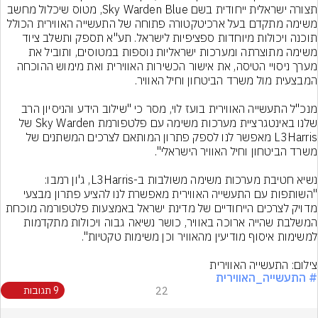
תצורה ישראלית ייחודית בשם Sky Warden Blue, מטוס שיכלול מחשב 
משימה מתקדם בעל ארכיטקטורה פתוחה של התעשייה האווירית הכולל 
תוכנה ויכולות מיוחדות ספציפיות לישראל. תע"א תספק ותשלב ציוד 
משימה מתוצרתה ומערכות ישראליות נוספות במטוסים, ותוביל את 
מערך ניסויי הטיסה, את אישור הכשירות האווירית ואת מימוש ההוכחה 
מנכ"ל התעשייה האווירית בועז לוי, מסר כי "שילוב הידע והניסיון הרב 
שלנו באינטגרציית מערכות משימה עם פלטפורמת Sky Warden של 
L3Harris מאפשר לנו לספק פתרון המותאם לצרכים המשתנים של 
נשיא חטיבת מערכות משימה משולבות ב-L3Harris, ג'ון רמבו: 
"השותפות עם התעשייה האווירית מאפשרת לנו להציע פתרון מבצעי 
מדויק לצרכים הייחודיים של מדינת ישראל באמצעות פלטפורמה מוכחת 
המשלבת שהייה ארוכה באוויר, כושר נשיאה גבוה ויכולות מתקדמות 
צילום: התעשייה האווירית
# התעשייה_האווירית
22
9 תגובות