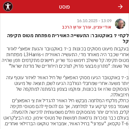
פוסט
13:09 - 16.10.2025
אודי עציון, עורך ערוץ הרכב
לקחי 7 באוקטובר: התעשייה האווירית מפתחת מטוס תקיפה
קל
בעקבות מיעוט מסוקים בכוננות ב-7 באוקטובר והגעת אפאצ'י לאזור 
אחרי שכבר היה מאוחר מדי, התעשייה האווירית ו-L3Harris מפתחות 
מטוס תקיפה קל שישלב חימוש נגד שריון, חיישנים מתקדמים וזמן שהייה 
ב-7 באוקטובר הגיעו מסוקי האפאצ'י של חיל האוויר לאיזור עוטף עזה 
יותר משעה אחרי שמחבלי הנוח'בה הגיעו לשם, תוצאה של מיעוט 
המסוקים שהיו אז בכוננות, ומוקמו בצפון בהמתנה למתקפה של 
כחלק מלקחי המלחמה מבקש חיל האוויר להגדיל את צי האפאצ'ים 
שעמד בפני קרקוע עד למלחמה, אך גם להוסיף להם מטוסי תקיפה 
קלים, מהירים יותר מהמסוקים וזולים משמעותית לרכישה ולהפעלה. 
בעולם כבר נמכרות גרסאות חמושות של מטוסי אימון, כמו הביצ'קראט 