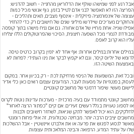
אבל רגע לפני שמישהו שולף את הדלוריאן מהחנייה - חשוב להדגיש: 
הפריצה הזו לא תאפשר לבני אדם לטייל בזמן. גוף אנושי מכיל כמות 
עצומה של אינפורמציה פיזיקלית - אינסוף מצבים, תאים ותהליכים - 
והחוקרים מעריכים שיידרשו מיליוני שנים של חישובים רק כדי להחזיר 
אפילו שנייה אחת מחייו של אדם אחורה. גם אם נניח מישהו בתוך קופסה 
מבודדת לגמרי מכל השפעה חיצונית, הסיכוי שהפרוטוקולים הללו יצליחו 
במילים אחרות:במילים אחרות: אף אחד לא יזמין בקרוב כרטיס טיסה 
לרומא של יוליוס קיסר, וגם לא יקפוץ לבקר את נינו העתידי. לפחות לא 
ובכל זאת, המשמעות של הניסוי מרחיקת לכת - רק בכיוון אחר. במקום 
לעסוק בפנטזיות על מסעות לעבר, המדענים עצמם רואים כאן כלי אדיר 
מחשוב קוונטי מתמודד עם בעיה מרכזית - מערכות עדינות נוט
או לספוג טעויות בגלל רעשים זעירים. אם קיים "כפתור הרצה לאחור" 
לחלקיקים, הוא יכול לאפשר לתקן שגיאות, לשחזר חישובים ולבנות 
מחשבים יציבים הרבה יותר. מבחינה טכנולוגית, זה אולי פחות רומנטי 
מאשר לנסוע לפגוש את פרעה או את אלברט איינשטיין - אבל ההשלכות 
שלו על עתיד המדע, הרפואה והבינה המלאכותית עצומות.