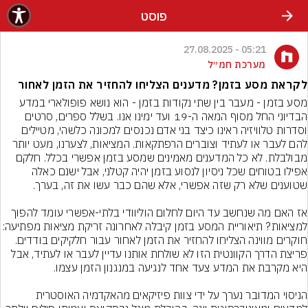
פוסט
05:21 - 27.08.2025
מערכת חמ״ל
לקראת מסע בזמן? מדענים הצליחו להחזיר את הזמן לאחור
מסע בזמן - מעבר בין שתי נקודות בזמן - הוא נושא פופולארי במדע 
הבדיוני החל מסוף המאה ה-19 ועד ימינו אנו. בשלל ספרים, סרטים 
וסדרות טלוויזיה ראינו כיצד בני אדם נכנסים למכונה כלשהי, מטיילים 
להם לעבר או לעתיד וצוברים הרפתקאות. המציאות, לצערנו, מעט יותר 
מבולבלת. לא כל המדענים מאמינים שמסע בזמן אפשרי בכלל. חלקם 
אפילו בטוחים שכל ניסיון לנסוע בזמן יהיה קטלני, אבל ישנם כאלה 
אז האם מה שנחשב עד היום לחלום הוליוודי בלתי-אפשרי עומד להפוך 
למציאות? תיאוריית המסע בזמן קיבלה לאחרונה זריקת מציאות
חוקרים מווינה הצליחו להחזיר את הזמן לאחור עבור חלקיקים בודדים. 
פריצת הדרך הקוונטית הזו לא שולחת אותנו עדיין לעבר או לעתיד, אבל 
הניסוי המדובר נערך על ידי צוות פיזיקאים מהאקדמיה האוסטרית 