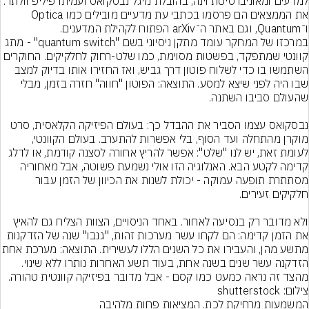
למדעים ומאוניברסיטת וינה, בהובלת מיגל נבסקואס ועמיתו פיליפ וולתר. 
את הממצאים הם פרסמו בכתבי עת מדעיים מובילים כמו Optica 
ו־Quantum, וגם באתר ה־arXiv הפתוח לקהילת המדענים.
במרכזו של המחקר עומד מתקן ניסיוני בשם "quantum switch" - מתג 
קוונטי שמתפקד, בפשטות מסוימת, כמו שלט-רחוק לחלקיקים. החוקרים 
השתמשו בו כדי לשלוח פוטון דרך גביש, ואז החזירו אותו בדיוק למצב 
שבו היה לפני שיצא למסע. התוצאה: הפוטון "חווה" חזרה בזמן, מבלי 
נבסקואס עצמו הסביר את ההבדל כך: בעולם הפיזיקה הקלאסית, סרט 
מוקרן מהתחלה ועד הסוף, בלי אפשרות להתערב. בעולם הקוונטי, 
לעומת זאת, יש לנו "שלט": אפשר להריץ אחורה לסצנה קודמת, או לדלג 
קדימה לקטע הבא. האנלוגיה הזו אולי נשמעת פשוטה, אבל מאחוריה 
מסתתרת תופעה עמוקה - יכולת לשנות את הכיוון של הזמן עבור 
ולא מדובר רק בנסיעה לאחור. באחד הניסויים, הצוות הצליח גם להאיץ 
את הזמן קדימה: הם לקחו עשר מערכות זהות, "גנבו" שנה של הזדקנות 
מתשע מהן, והעבירו את כל השנים הללו לעשירית
הזדקנה עשר שנים בשנה אחת, בעוד תשע האחרות נותרו ללא שינוי. 
מהצד זה נראה כמעט כמו קסם - אבל מדובר בפיזיקה קוונטית טהורה.
צילום: shutterstock