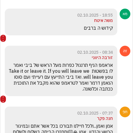
18:55 - 02.10.2025
משה איטח
קידוש ה ברבים
08:34 - 02.10.2025
זורבה היווני
אראמפ הניף תרנגול כפרות מעל הראש של ביבי ואמר 
לו בפשטות Take it or leave it. If you will leave we 
will leave you. ואז ביבי התייעץ עם רעייתי ועם סוסו 
הנאמן דרמר ואמר לטראמפ שהוא מקבל את התוכנית 
ככתבה וכלשונה.
07:37 - 02.10.2025
חנה פקר
אמן ואמן...ולכל חיילנו תבורכו בכל אשר אתם ובמיגור 
הרשע והזדון.. אמן 🙏🏻ותחזרו הביתה בשלום ולשלום