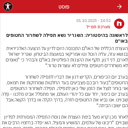
פוסט
14:52 - 01.10.2025
מערכת חמ״ל
לראשונה בהיסטוריה: השגריר נשא תפילה לשחרור החטופים
באו״ם
העצרת הכללית של האו"ם התכנסה היום לדיון על ההצעה האלג׳יראית 
בנושא עזה, עליה הוטל וטו אמריקאי במועצת הביטחון. שגריר ישראל 
לאו״ם, דני דנון, תקף את ההצגות הפוליטיות באו"ם והבהיר כי "נאומים 
בערב יום הכיפורים, הקדיש דנון את דבריו לתפילה לשחרור 
החטופים:"בעוד רובכם מצביעים בעד החלטות שמחזקות את חמאס, 
אני בוחר לנצל את הזמן שלי כאן לתפילה. תפילה לשחרור החטופים. 
בערב יום כיפור, יחד עם כל יהודי העולם, אני מתפלל: אבינו מלכנו - פְּדֵה 
שְׁבוּיֵינוּ. אנו נביא את החטופים חזרה, בדרך הקלה או בדרך הקשה,אבל 
לאחר מכן קרא מעל בימת העצרת את נוסח התפילה המסורתית לפדיון 
שבויים: "ריבונו של עולמים, המושיע והמציל, הוא יפדה ברחמיו הרבים את 