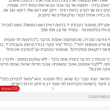
בעוד אשת ראש הממשלה שרה נתניהו מתכוננת לאחד הרגעים האישיים 
והמרגשים בחייה - חתונתו של בנה אבנר עם ארוסתו עמית ירדני, שצפויה 
להתקיים ביום שני הקרוב בחוות רונית - דיוקן יוצא דופן שלה דווקא גונב את 
ציור אקריליק ממוסגר בעבודת יד בדמות רעיית ראש הממשלה מוצע למכירה 
על פי מודעת המכירה, שהתפרסמה אתמול, מדובר ב"הזדמנות חד-פעמית 
התיאור, הציור נמכר כפי שהוא, כולל המסגור, והוא "מיועד לרציניים בלבד"
תיעוד ברשתות החברתיות לפי סעיף 27 א לחוק זכויות היוצרים
3
135 תגובות