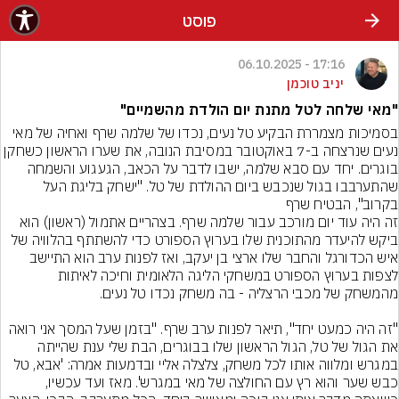
פוסט
17:16 - 06.10.2025
יניב טוכמן
"מאי שלחה לטל מתנת יום הולדת מהשמיים"
בסמיכות מצמררת הבקיע טל נעים, נכדו של שלמה שרף ואחיה של מאי 
נעים שנרצחה ב-7 באוקטובר במסיבת הנובה, את שערו הראשון כשחקן 
בוגרים. יחד עם סבא שלמה, ישבו לדבר על הכאב, הגעגוע והשמחה 
שהתערבבו בגול שנכבש ביום ההולדת של טל. "ישחק בליגת העל 
בקרוב", הבטיח שרף
זה היה עוד יום מורכב עבור שלמה שרף. בצהריים אתמול (ראשון) הוא 
ביקש להיעדר מהתוכנית שלו בערוץ הספורט כדי להשתתף בהלוויה של 
איש הכדורגל והחבר שלו ארצי בן יעקב, ואז לפנות ערב הוא התיישב 
לצפות בערוץ הספורט במשחקי הליגה הלאומית וחיכה לאיתות 
"זה היה כמעט יחד", תיאר לפנות ערב שרף. "בזמן שעל המסך אני רואה 
את הגול של טל, הגול הראשון שלו בבוגרים, הבת שלי ענת שהייתה 
במגרש ומלווה אותו לכל משחק, צלצלה אליי ובדמעות אמרה: 'אבא, טל 
כבש שער והוא רץ עם החולצה של מאי במגרש'. מאז ועד עכשיו, 