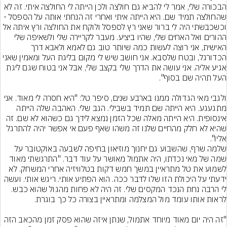
הבכורה שלי, אמר לי להביא גם חולצה ולכן הייתה לי החולצה איתי. זה לא 
שהחולצה תמיד שם. היא הייתה איתי ואחרי זה הנחתי אותה על הספסל - 
וכשכבשתי היה לי ברור שאני רץ לספסל ולוקח את החולצה ורץ איתה אל 
ההורים ואל האחים שלי, שהיו ביציע. מעבר לקריירה שלי ולשאיפה שלי 
האישית, אני רוצה לעשות כמה שיותר טוב גם לאמא ולאבא דרך 
הכדורגל, ובטח שלסבא. אני חושב שיש לי מקום בליגת העל ומאמין שאני 
אגיע אליה. אני עושה את הדרך שלי בקצב שלי, אבל אני בטוח שגם ליגת 
ולגבי מאי הגדולה ממנו בארבע שנים, סיפר טל: "היא חסרה לי מאוד. אני 
מתגעגע. היא הייתה שם תמיד בשבילי. הגב שלי. האהבה שלה הייתה 
אינסופית. היא הייתה מאלה שכל הזמן נמצא לידך גם כשהוא לא שם. זה 
שהיא לא חלק מהחיים שלנו זה משהו שאף פעם אי אפשר יהיה להתרגל 
אליו".
שלמה שרף, שהשבוע גם יחנוך מוזיאון בחיפה לשבעה באוקטובר על 
שמה של מאי נכדתו, היה אתמול מאושר על עוד דבר. "התרגשתי מאוד 
לשמוע את טל מתראיין במשך חמש דקות בטלוויזיה אחרי המשחק. לא 
ידעתי על היכולת הזו שלו לדבר ככה. הוא הפתיע אותי. ריגש אותי. ועשה 
לי הרבה נחת הנכד המקסים שלי. זה היה לא פחות מהגול שהוא כבש. 
"זה היה יום מאוד מיוחד אתמול, שנתן איזה שהוא פסק זמן מהכאב הזה 