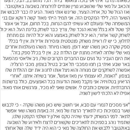
כשאתה מדבר איתי אני בוכה ומאושר ביחד. הכל מתערבב. הבכי, הצער 
והכאב על מאי שלי שהשבוע נציין שנתיים להירצחה בשבעה באוקטובר. 
ואז הגול של טל, אחיה הצעיר, שריג
השער הזה, לילד המקסים הזה. אני תמיד הייתי מאוד קשה דווקא עם בני 
המשפחה שלי ומעולם לא עשיתי להם הנחות, בכל תחום, אבל אני אומר 
לך שטל ולא בגלל שהו
לשחק קשר אחורי, הוא יכול לשחק באמצע והוא יכול להיות גם מתחת 
לחלוץ, כי יש לו ראיית משחק פנטסטית ומסירות אדירות. אין לי בכלל 
ספק שקרה כאן משהו יוצא דופן. משהו מיוחד. משהו מעולמות אחרים. 
מאי שלי שלחה לאחיה מתנת יום הולדת 22. אין לי בכלל ספק בזה".
את היום העביר טל נעים עם החברים הקרובים שלו, ניב אליאסי מהפועל 
באר שבע ואיתי בן חמו ממכבי תל אביב בטיול בצפון. מכבי הרצליה 
אפשרה לשחקנים יום מנוחה והוא ניצל אותו לחגוג את יום ההולדת שלו 
בצפון. "האמת, לא עצמתי עין מאז אמש", אמר בשיחה איתנו. "אחרי 
הריאיון בטלוויזיה אני מקבל מאות הודעות בכל האמצעים, כולל ברשתות 
החברתיות. אנשים כותבים לי. אנשים שאני לא מכיר, ומרגשים אותי מאוד. 
"אני מסכים לגמרי עם סבא, אני חושב שיש כאן משהו שקרה - כי לכבוש 
שער בסמיכות כזו לתאריך הרצח של מאי, זה באמת משהו שאי אפשר 
לתאר. לפני המשחק ידעתי שיהיה טקס ואילון ירושלמי הקפטן שלנו, 
שתמיד נוהג בסמיכות לתאריכים שקשורים לרצח ולאירוע של השבעה 
באוקטובר ללבוש את החולצה של מאי כי הוא היה ידיד שלה ושל אחותי 