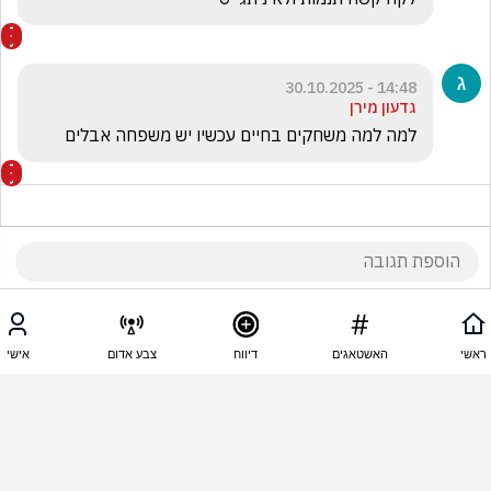
14:48 - 30.10.2025
גדעון מירן
למה למה משחקים בחיים עכשיו יש משפחה אבלים 
14:47 - 30.10.2025
לבנה עפגין
ראשי
האשטאגים
דיווח
צבע אדום
אישי
ברוך דיין האמת מטורףףף מה שקורה בירושלים 😡
14:46 - 30.10.2025
😄 חילוני מעריך את לומדי התורה😄