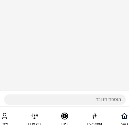
ראשי
האשטאגים
דיווח
צבע אדום
אישי