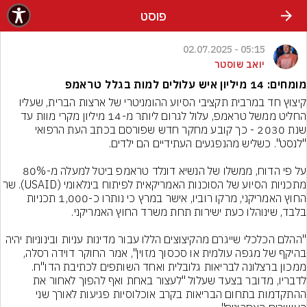
פוסט
05:15 - 02.07.2025
יואב שוסטר
מומחים: 14 מיליון איש עלולים למות בגלל טראמפ
קיצוץ חד במרבית תקציבי הסיוע ההומניטרי של ארצות הברית, שעליו 
החליט ממשל טראמפ, עלול לגרום ליותר מ-14 מיליון מקרי מוות עד 
שנת 2030 - כך קובע מחקר חדש שפורסם בכתב העת הרפואי 
על פי הדוח, ממשלו של הנשיא דונלד טראמפ ביטל למעלה מ-80% 
מתכניות הסיוע של הסוכנות האמריקאית לפיתוח בינלאומי (ID
החוץ האמריקני, מרקו רוביו, אישר במרץ כי נותרו כ-1,000 תכניות 
"ההלם הכלכלי שייגרם מהקיצוצים הללו עבור מדינות עניות ובינוניות יהיה 
בהיקף של מגפה עולמית או סכסוך מזוין", אמר החוקר דוידה רסלה, 
ממכון ברצלונה לבריאות גלובלית ואחד השותפים לכתיבת הדו"ח. 
לדבריו, מדובר בצעד שעלול "לעצור באחת ואף להפוך לאחור את 
ההתקדמות בתחום הבריאות בקרב אוכלוסיות פגיעות לאורך שני 