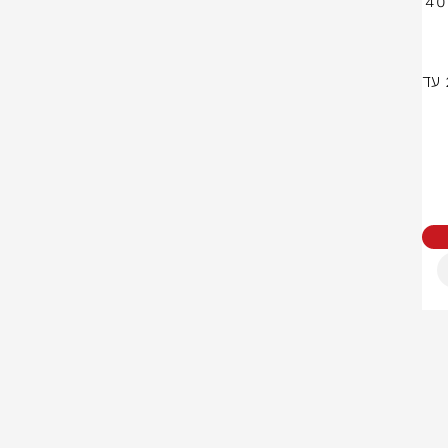
מזג האוויר היום בהיר עם טמפרטורות רגילות לעונה, הים נוח וגובה הגלים עד 40 
בירושלים 26 עד 14 , תל אביב 26 עד 21 , חיפה 25 עד 19 , באר שבע 29 עד 