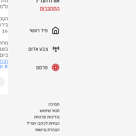
אורח חמ״ל
התחברות
פיד ראשי
צבע אדום
ביו

תחזי
# תח
פרסם
תמיכה
תנאי שימוש
מדיניות פרטיות
הנחיות לכתבי חמ״ל
הצהרת נגישות