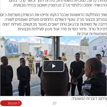
פתוח, קליעה, סמכויות משטרתיות, סדרות חינוך וכושר קרבי. בתום 
שתי המחלקות הרא
במרחב מבצעי מג״ב עוטף ירושלים. הלוחמים פועלים ושותפים לשורה 
רחבה של משימות ובהן אבטחת יישובים, מעצר מבוקשים, פעילות יזומה 
לסיכול טרור, פיזור הפרות סדר ועוד מגוון פעילויות מבצעיות 
משמעותיות וערכיות.
Play
Video
צילום: דוברות המשטרה
37
7 תגובות