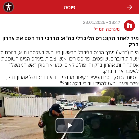
פוסט
18:47 - 28.01.2026
מערכת חמ״ל
מיד לאחר הקונגרס הליברלי בת"א: מרדכי דוד חסם את אהרון
ברק
היום (רביעי) נערך ה
עשרות דוברים, שופטים, פרופסורים ואנשי ציבור. ביניהפ הגיעו השופטת 
אסתר חיות, אהרון ברק והן פוליטיקאים, כמו יאיר גולן ראש הממשלה 
לשעבר אהוד ברק.
בסיום הכנס, חסם הפעיל הקיצוני מרדכי דוד את דרכו של אהרון ברק, 
צילם ולעג: "מעז להגיד שביבי דיקטטור?"
Play