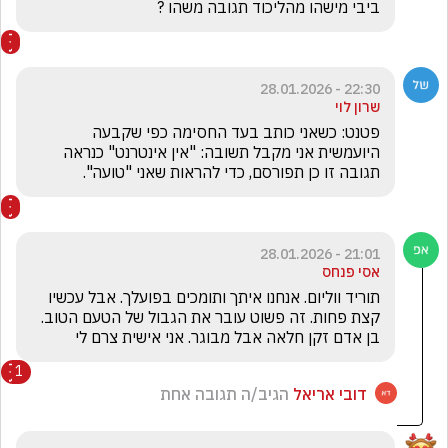
ביבי מישהו מהליכוד תגובה משהו ? 
22:30 - 28.01.2026
שרון לוי
פטנט: כשאני כותב בעד החסימה כפי שקבעה 
היועמשית אני מקבל תשובה: "אין אינטרנט" כנראה 
תגובה זו כן תפורסם, כדי להראות שאני "טועה". 
21:01 - 28.01.2026
אסי פנחס
תוריד ווליום. אנחנו איתך ותומכים בפועלך. אבל עכשיו 
קצת פחות. זה פשוט עובר את הגבול של הטעם הטוב. 
בן אדם זקן חלאה אבל מבוגר. אני אישית צרם לי
1
דובי אריאל
הגיב/ה תגובה אחת