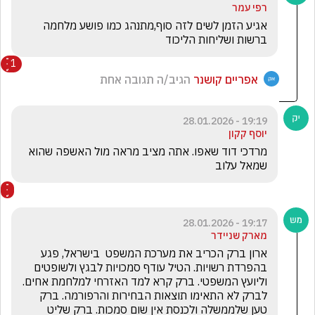
רפי עמר
אגיע הזמן לשים לזה סוף,מתנהג כמו פושע מלחמה 
ברשות ושליחות הליכוד
1
אפריים קושנר
הגיב/ה תגובה אחת
19:19 - 28.01.2026
יוסף קקון
מרדכי דוד שאפו. אתה מציב מראה מול האשפה שהוא 
שמאל עלוב
19:17 - 28.01.2026
מארק שניידר
ארון ברק הכריב את מערכת המשפט  בישראל, פגע 
בהפרדת רשויות. הטיל עודף סמכויות לבגץ ולשופטים 
וליועץ המשפטי. ברק קרא למד האזרחי למלחמת אחים. 
לברק לא התאימו תוצאות הבחירות והרפורמה. ברק 
טען שלממשלה ולכנסת אין שום סמכות. ברק שליט 