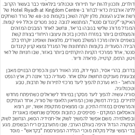
דולרים, ותכנון להוות יעד תיירותי וטכנולוגי בינלאומי כבר בעשור הקרוב.
ללינה אורבנית כדאי לבחור ב-Hotel Riyadh at Kingdom Centre של 
רשת ארבע העונות, מלון יוקרה השוכן בקומות 48-30 של גורד הש
האייקוני "קינגדום סנטר", המתנשא לגובה 302 מטרים וכולל 99 קומות. 
המגדל מדורג שלישי בגובהו בריאד, ונחשב לאחד המבנים המזוהים 
והמצולמים ביותר במזרח התיכון בזכות עיצובו הייחודי בצורת קשת 
בשמיים והיותו מרכז המשלב משרדים, מלונאות ושופינג יוקרתי בלב 
הבירה הסעודית. בקומות התחתונות של המגדל נמצא קניון קינגדום 
סנטר, אחד ממרכזי הקניות היוקרתיים ביותר באזור, שבו חנויות של לואי 
בדרום, בהרי אסיר, הנוף ירוק, מזג האוויר רענן והכפרים הבנויים מאבן 
צבעונית מעניקים תחושת עולם אחר. סעודיה כבר איננה רק ארץ הנפט 
והחאג' - היא נערכת להפוך ליעד מרכזי לתיירות של תרבות, טבע 
וטכנולוגיה.
סוריה עשויה להפוך ליעד מסקרן במיוחד לישראלים כשתיפתח מחדש 
לתיירים. בבירה דמשק שוכן המוזיאון הלאומי של סוריה, אחד העתיקים 
והמרשימים במזרח התיכון, ובו ממצאים מתקופת אשור, יוון, רומא 
והאסלאם המוקדם - פסיפסים, כתובות ופסלים שנחשפו באוגרית 
ובפאלמירה. משם אפשר להמשיך לשוק אל-חמידיה הסואן, הנחשב לשוק 
המקורה הגדול והיפה בעולם הערבי, שבו מתערבבים ריח הבשמים, מגע 
בדי המשי וצליל מקלות מוכרי הגלידה המפורסמת "בקדאש" - מוסד 