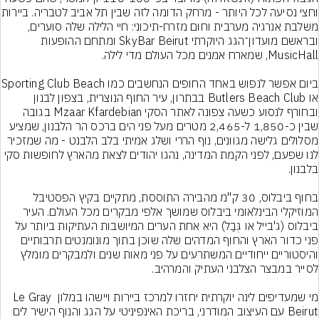
וחצי נסיעה לכל היותר - מרחק הדומ
משלבת אנרגיה מערבית וחום מזרח-תיכוני: חיי הלילה שלה סוערים, 
ובראשם מועדון־הגג היוקרתי SkyBar Beirut ומתחם ההופעות 
ביום אפשר לנפוש באחד החופים הנחש
או Butlers Beach Club בבתרון, עיר החוף הנוצרית, בצפון לבנון 
ובחורף לנסוע כשעה צפונה לאתר הסקי Mzaar Kfardebian בגובה 
שבין כ-1,850 ל-2,465 מטרים מעל פני הים ברכס הר הלבנון, שמציע 
מסלולים גלישה מגוונים, נוף הררי ושלג אמיתי בלב הלבנט - מה שמזכיר 
לנו שפעם, לפני הקמת המדינה, נהגו יהודים לצאת מהארץ לחופשות סקי 
בחוף ביבלוס, 30 ק"מ מהבירה התוססת, מתקיים בקיץ הפסטיבל 
המוזיקלי הבינלאומי ביבלוס שמושך אלפי מבקרים מכל העולם. העיר 
ביבלוס (ג'בייל או גְּבַל) היא אחת הערים המיושבות העתיקות ביותר על 
פני כדור הארץ והחוף המדהים שלה שוכן בתוך מונומנטים תרבותיים 
והיסטוריים ייחודיים המשתרעים על פני מאות שנים ולמבקרים מומלץ 
מי שמעדיפים לינה יוקרתית יחזרו למרכז ביירות ויישהו במלון Le Gray 
Beirut עם העיצוב המודרני, בריכת האינפיניטי על הגג והנוף הישיר לים 