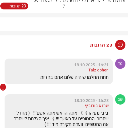
ויוקרה נגישה - יעד שבו כל יום מרגיש כמו מסע חדש.
7
23 תגובות
23 תגובות
16:31 - 18.10.2025
Talz cohen
חחח תחלמו שיהיה שלום אתם בהזיות 
16:23 - 18.10.2025
שרגא בורוביץ
ביבי נתניהו 》》 אתה הראש אתה אשם!!!   ( מחדל 
שחרור  החטופים על ראשך !!! 》 איך הצלחת לשחרר 
את החטופים  וועדת חקירה מיד !!! )