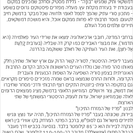
דמשקאי ותיק שמגיש "בּוּזָה" - גלידת מסטיק וסחלב שמכינים במקום 
בעבודת יד בעזרת מקלות עץ. מעליה מפזרים פיסטוקים גרוסים בשפע 
- מתכון סורי עתיק שהפך לסמל לאומי ולחוויה שכל מבקר בדמשק חייב 
לטעום. מוסד תרבותי לא פחות ממקום אוכל, והיא מושכת דמשקאים, 
ברחבי המדינה, חובבי ארכיאולוגיה ימצאו את שרידי העיר פאלמירה (היא 
תדמור), את מבצרי האבירים כמו קרק דה שבלייה (בערבית קָלְעַת 
מעבר ליופייה ההיסטורי, לסוריה קשר הדוק עם ארץ ישראל: שתיהן חלק 
מאותו סהר פורה שבו נולדו הערים הראשונות והכתב הקדום. התרבות 
האוגריתית בצפון סוריה השפיעה על השפות הכנעניות והעברית 
הקדומה, ולוחות החרס שנמצאו 
גם בתקופה הרומית-ביזנטית התקיים רצף תרבותי ודרכי מסחר שחיברו 
את דמשק, צור וירושלים. המוזיאון הלאומי בדמשק מציג ממצאים הדומים 
לאלה שבמוזיאון ישראל, עדות לעומק ההיסטורי המשותף של שתי 
הארצות.
ביירות, שכונתה בעבר "פריז של המזרח התיכון", תהיה יעד נוצץ ונגיש 
לתיירים מישראל גם לסופ"ש, ברכב הפרטי. המרחק בקו אווירי בין ראש 
הנקרה לביירות הוא כ־85 קילומטר בלבד. בנסיעה בכביש דרך מעבר 
הגבול הפתוח (אינשאללה) מדובר בכ-110-100 קילומטר, שהם כשעה 