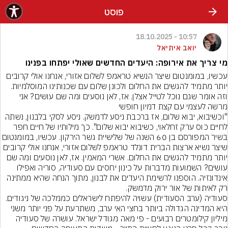
פוסט
10:57 - 18.10.2025
יואב איתיאל
מי צריך את אירופה: היעדים החדשים שאולי יפתחו בפנינו
עכשיו, במומנטום שיצר הנשיא טראמפ לשלום אזורי, אנחנו אולי קרובים 
יותר מתמיד להגשים את החלום ולכונן שלום עם שכנותינו המוסלמיות. 
וזה אומר שגם נוכל לטייל אצלן. אז, לאן נוסעים ומה שם עושים? אני 
מרשה לעצמי עם קצת דמיון חופשי
"וכשיבוא, יבוא שלום, אז ברכבת ניסע לדמשק. ניסע לסקי בלבנון, נשתה 
לחיים כוס ערק זחלאוי, כשיבוא יבוא שלום". כך מילותיו של חיים חפר 
בשיר המפורסם בן 60 השנה של שלישיית גשר הירקון. עכשיו, 
שיצר נשיא ארצות הברית דונלד טראמפ לשלום אזורי, אנחנו אולי קרובים 
יותר מתמיד להגשים את החלום. אשרי המאמין. אז, לאן נוסעים ומה שם 
עושים? השמועות מדברות על כינון יחסים עם סעודיה, סוריה ואפילו 
אינדונזיה. הוספנו לרשימת היעדים את לבנון, מתוך הנחה שהיא ממתינה 
רק לאיתות של אור ירוק מדמשק.
סעודיה (ערב הסעודית) עשויה להיפתח לישראלים כממלכה של ניגודים. 
היא המדינה הגדולה ביותר בחצי האי ערב, משתרעת על פני יותר משני 
מיליון קילומטרים רבועים - פי מאה מגודל ישראל. עושרה של סעודיה 