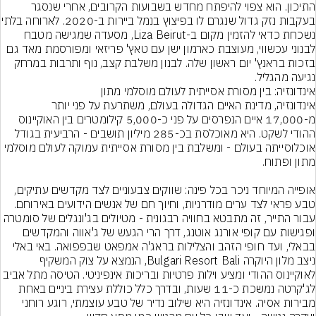
התיכון. הוא צפוי להיפתח מחדש בשבועות הקרובים, אחרי שנסגר 
בעקבות נזק גדול שנגרם לו בפיצוץ בנמל 
נשכחת כדאי להזמין מקום ב-Liza Beirut, מסעדה שמגישה מטבח 
לבנוני עכשווי, מעוצבת כארמון ישן עם טאץ' פריזאי ומפורסמת מאד גם 
בזכות בראנץ' יום ראשון שלה. לבנון משלבת קצב, נוף ותרבות במרחק 
נגיעה מהגליל.
אינדונזיה, מדינת האיים הגדולה בעולם, משתרעת על פני יותר 
מ-17,000 איים הנפרסים על פני כ-5,000 קילומטרים בין האוקיינוס 
ההודי לשקט. היא מאוכלסת בכ-285 מיליון תושבים - הרביעית בגודל 
אוכלוסייתה בעולם - ומשלבת בין מסורת אסייתית עמוקה לעולם מוסלמי 
אופייה המיוחד ניכר בכל פינה: שווקים צבעוניים לצד מקדשים עתיקים, 
טבע פראי לצד ערים מודרניות, וחיוך חם של אנשים הידועים באירוחם. 
עבור התייר, זה מתבטא בחוויה רבגונית - מטיולים בג'ונגלים של סומטרה 
ופגישות עם קופי אורנג אוטנג, דרך הרי הגעש של ג'אווה והמקדשים 
בבאלי, ועד חופי הזהב והצלילות בראג'ה אמפאט שבפפואה. באי באלי 
ניצב מלון היוקרה Bulgari Resort Bali, הנמצא על צוק המשקיף 
לאוקיינוס ההודי ומציע וילות פרטיות ובריכות אינפיניטי. הטיסה מתל אביב 
לג'קרטה נמשכת כ-11 שעות, ובדרך כלל כוללת עצירת ביניים באחת 
מבירות אסיה. אינדונזיה היא שילוב נדיר של טבע עוצמתי, רוגע רוחני 