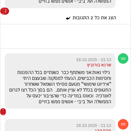
הממשלה ועל ביבי - אנשים ממש בזויים
2
הצג את כל
2
התגובות
11:13 - 18.10.2025
שרגא בורוביץ
 גילוי נאות:אני משתתף כבר  כשנתיים בכל ההפגנות 
וחסימות הכבישים, הגעתי למסקנה שבעצם היתי 
"אידיוט שימושי" מטעם מסיתי השמאל ששחרור 
החטופים בכלל לא עניין אותם,   הם בסך הכל רצו לגרום 
לאנרכיה  וכאוס במדינה כדי שהציבור יכעס על 
הממשלה ועל ביבי - אנשים ממש בזויים
11:12 - 18.10.2025
מקס סבג