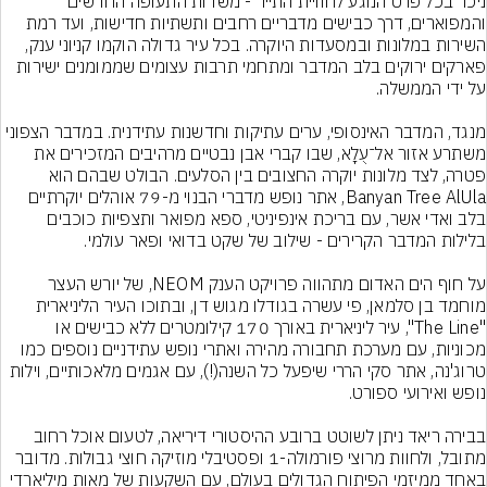
ניכר בכל פרט הנוגע לחוויית התייר - משדות התעופה החדשים 
והמפוארים, דרך כבישים מדבריים רחבים ותשתיות חדישות, ועד רמת 
השירות במלונות ובמסעדות היוקרה. בכל עיר גדולה הוקמו קניוני ענק, 
פארקים ירוקים בלב המדבר ומתחמי תרבות עצומים שממומנים ישירות 
מנגד, המדבר האינסופי, ערים עתיקות וחדשנות עתידנית. במדבר הצפוני 
משתרע אזור אל־עֻלָא, שבו קברי אבן נבטיים מרהיבים המזכירים את 
פטרה, לצד מלונות יוקרה החצובים בין הסלעים. הבולט שבהם הוא 
Banyan Tree AlUla, אתר נופש מדברי הבנוי מ-79 אוהלים יוקרתיים 
בלב ואדי אשר, עם בריכת אינפיניטי, ספא מפואר ותצפיות כוכבים 
על חוף הים האדום מתהווה פרויקט הענק NEOM, של יורש העצר 
מוחמד בן סלמאן, פי עשרה בגודלו מגוש דן, ובתוכו העיר הליניארית 
"The Line", עיר ליניארית באורך 170 קילומטרים ללא כבישים או 
מכוניות, עם מערכת תחבורה מהירה ואתרי נופש עתידניים נוספים כמו 
טרוג'נה, אתר סקי הררי שיפעל כל השנה(!), עם אגמים מלאכותיים, וילות 
בבירה ריאד ניתן לשוטט ברובע ההיסטורי דיריאה, לטעום אוכל רחוב 
מתובל, ולחוות מרוצי פורמולה-1 ופסטיבלי מוזיקה חוצי גבולות. מדובר 
באחד ממיזמי הפיתוח הגדולים בעולם, עם השקעות של מאות מיליארדי 