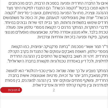
איום על החברה החרדית ופגיעה בסמכות הרבנית, רבים מהכותבים 
דווקא תמכו בביטול "הקומה הכשרה". הם התנגדו לפיקוח היתר מצד 
ההנהגה ונציגיה, מחו על הפגיעה בפרטיותם, וטענו כי מדיניות "הקומה 
הכשרה" יוצרת שוק מונופוליסטי. לטענתם, שוק זה כופה על משתמשים 
חרדים שימוש בתשתיות נחותות, תוך גביית דמי שירות גבוהים במיוחד.
לדברי החוקרות, המחקר מדגים כי הקצאת מספרי טלפון אינה פעולה 
טכנית בלבד, אלא מנגנון אסדרה פוליטי, שבאמצעותו מופעלים מנגנוני 
ד"ר תמר אשורי מסכמת: "בחינת פרקטיקה יומיומית, כמו הקצאת 
מספרי טלפון, חושפת מאבקים עמוקים של התנגדות בקרב הקהילה 
החרדית. זיהוי זה חשוב בהקשרם של היחסים בין ההנהגה החרדית 
המחקר מצביע על כך שמה שנראה כעניין טכני-רגולטורי הוא למעשה 
חלק ממאבק רחב יותר על זכויות, פרטיות ואוטונומיה אישית בחברה 
החרדית, ומשקף מתחים עמוקים יותר בין הנהגה למונהגים, בין מסורת 
למודרניות ובין פיקוח קהילתי לחירות אינדיבידואלית.
2
4 תגובות