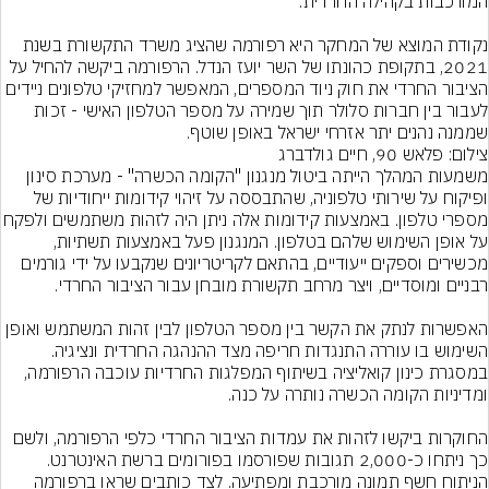
נקודת המוצא של המחקר היא רפורמה שהציג משרד התקשורת בשנת 
2021, בתקופת כהונתו של השר יועז הנדל. הרפורמה ביקשה להחיל על 
הציבור החרדי את חוק ניוד המספרים, המאפשר למחזיקי טלפונים ניידים 
לעבור בין חברות סלולר תוך שמירה על מספר הטלפון האישי - זכות 
שממנה נהנים יתר אזרחי ישראל באופן שוטף.
צילום: פלאש 90, חיים גולדברג
משמעות המהלך הייתה ביטול מנגנון "הקומה הכשרה" - מערכת סינון 
ופיקוח על שירותי טלפוניה, שהתבססה על זיהוי קידומות ייחודיות של 
מספרי טלפון. באמצעות קידומות אלה ניתן היה 
על אופן השימוש שלהם בטלפון. המנגנון פעל באמצעות תשתיות, 
מכשירים וספקים ייעודיים, בהתאם לקריטריונים שנקבעו על ידי גורמים 
האפשרות לנתק את הקשר בין מספר הטלפון לבין זהות המשתמש ואופן 
השימוש בו עוררה התנגדות חריפה מצד ההנהגה החרדית ונציגיה. 
במסגרת כינון קואליציה בשיתוף המפלגות החרדיות עוכבה הרפורמה, 
החוקרות ביקשו לזהות את עמדות הציבור החרדי כלפי הרפורמה, ולשם 
כך ניתחו כ-2,000 תגובות שפורסמו בפורומים ברשת האינטרנט. 
הניתוח חשף תמונה מורכבת ומפתיעה. לצד כותבים שראו ברפורמה 