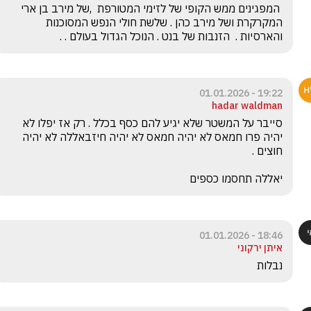
 המפגינים ממש הקופי של לזימי המטורפת  ,של מירב בן ארי  
המקרקרת ושל מירב כהן . שלשת חולי הנפש המסוכנות  
והארסיות .  הזנבות של בנט . הנוכל הגדול בעולם . .
19:22 - 01.01.2026
hadar waldman
סייבר על המשטר שלא יגיע להם כסף בכלל . רק אז יפלו לא 
יהיה פרו חמאס לא יהיה חמאס לא יהיה חיזבאללה לא יהיה 
יאללה תחסמו כספים
18:46 - 01.01.2026
איתן ירקוני
נבלות