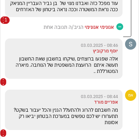
עוד מפכל כזה ואבדנו מנוי של  בן גביר העבריין המניאק 
ככה נראת המשטרה וככה נראה ביטחון של האזרחים  
1
אנונימי אנונימי
הגיב/ה תגובה אחת
08:46 - 03.03.2025
יוסף מרקוביץ
אלה שפגעו ברוצחים ,שיקחו בחשבון שאת החשבון 
תעשה איתם  הרועצת המשפטית של הנוחבה. מיארה 
המטורללת ..
08:44 - 03.03.2025
אפריים מורד
מה חשבתם להרוג ולהתעלל הגנין והכל יעבור בשקט? 
תתערורו יש לכם טפשים במערכת הבטחון יביאו רק 
אסונות 