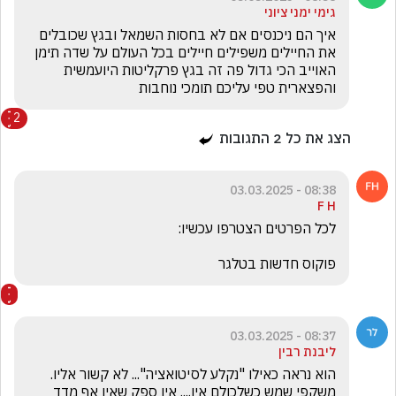
גימי ימני ציוני
איך הם ניכנסים אם לא בחסות השמאל ובגץ שכובלים 
את החיילים משפילים חיילים בכל העולם על שדה תימן 
האוייב הכי גדול פה זה בגץ פרקליטות היועמשית 
והפצארית טפי עליכם תומכי נוחבות 
2
הצג את כל
2
התגובות
08:38 - 03.03.2025
F H
פוקוס חדשות בטלגר
08:37 - 03.03.2025
ליבנת רבין
הוא נראה כאילו "נקלע לסיטואציה"... לא קשור אליו. 
משקפי שמש כשלכולם אין.... אין ספק שאין אף מדד 