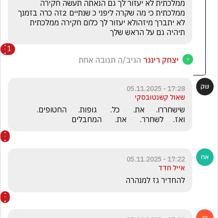
ממלכתית לא יעזור לך גם הנאתה תעשה חקירה 
ממלכתית כי מה שקרה ליפני כ שנתיים 2זה כרה בזמנך 
לא יתברך מיזהולא יעזור לך כלום חקירה ממלכתית 
תיהיה גם על הראש שלך
1
יצחק רינגר
הגיב/ה תגובה אחת
17:28 - 05.11.2025
שאול קשנטובסקי
שישחררו.      את.       כל.       גופות.      החטופים.      
ואז.     לשחרר.       את.       המחבלים
17:22 - 05.11.2025
אייל חדד
להחדיר גז למנהרה