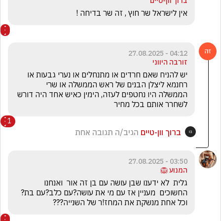
ברוך וון-טיים
אין לישראל שר חוץ , זה שר בדיחה !
04:12 - 27.08.2025
זורבה היווני
יש להניח שאם חרדים או מתנחלים או נערי גבעות או 
רחנמא ליצלן הבנים של ראש הממשלה או שרי 
הממשלה היו נחטפים לעזה, הימין כאיש אחד היה דורש 
לשחרר אותם בכל מחיר
1
ברוך וון-טיים
הגיב/ה תגובה אחת
03:50 - 27.08.2025
המנוע 🦁
גלית  לא ידענו שבן עושה עם בן זה אור  ואנחנו 
החשוכים  מעניין אז עם מי את עושה?עם כלב?עם בת?  
וכל אחת מנשקת את המחז!ר של השנייה???