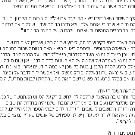
לקראת פתיחת שנת הלימודים מחר (ב'): שוחח משה דוידוביץ, ראש המועצה 
לנו. המצב הוא שברירי. אותם אלה שלא חזרו הביתה ועדיין שוקלים אם לחזור 
"אתמול בערב הייתי בקיבוץ חניתה, קיבוץ שפונה כולו, שעדיין לא כולם שבו 
כי צה"ל נמצא בעמדה של שליטה על תא השטח בדרום לבנון. אין שום סיבה 
להירגע, בואי נראה שחיזבאללה יפורק מנשקו ואז אפשר יהיה לדבר על נסיגה 
שנתיים שתלמידים נעים ונדים. אמרתי שהמבחן שלנו יהיה בחזרת התושבים 