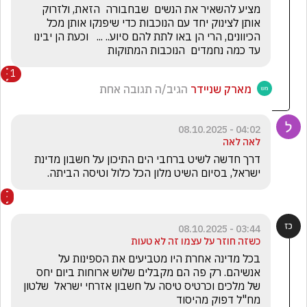
מציע להשאיר את הנשים  שבחבורה  הזאת, ולזרוק 
אותן לצינוק יחד עם הנוכבות כדי שיפנקו אותן מכל 
הכיוונים, הרי הן באו לתת להם סיוע.. ...   וכעת הן יבינו 
עד כמה נחמדים  הנוכבות המתוקות
1
מארק שניידר
הגיב/ה תגובה אחת
04:02 - 08.10.2025
לאה לאה
דרך חדשה לשיט ברחבי הים התיכון על חשבון מדינת 
ישראל, בסיום השיט מלון הכל כלול וטיסה הביתה.
03:44 - 08.10.2025
כשזה חוזר על עצמו זה לא טעות
בכל מדינה אחרת היו מטביעים את הספינות על 
אנשיהם. רק פה הם מקבלים שלוש ארוחות ביום יחס 
של מלכים וכרטיס טיסה על חשבון אזרחי ישראל  שלטון 
מח"ל דפוק מהיסוד