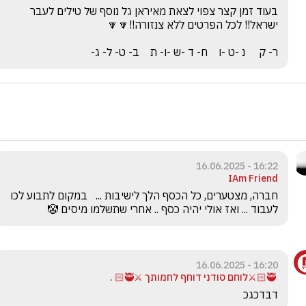
בעוד זמן קצר צפוי לצאת מאיראן גל נוסף של טילים לעבר 
ר- ק     נ -ט -ו    ח- ד -ש -ו- ת    ב- ט- ל- ג-
16:22 - 16.06.2025
IAm Friend
חברה, מצטערים, כל הכסף הלך לישיבות ...   במקום לתבוע לכו 
לעבוד ... ואז אולי יהיה כסף .. אחרי שתשלמו מיסים 🤡
16:20 - 16.06.2025
‏ 🥷🏻⚔️לוחם סודני ‏דוחף לחמותך ⚔️🥷🏻 .
דבדכגכ