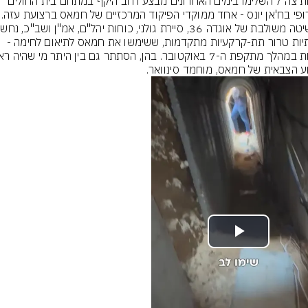
כוחות צה"ל השלימו בימים האחרונים מבצע רחב היקף במתחם בית החולים 
האירופי בח'אן יונס - אחד מ
תשתיות טרור תת-קרקעיות מתקדמות, ששימשו את חמאס לתיאום לחימה - 
ע הצבאית של חמאס, מוחמד סינוואר.
Play
Video