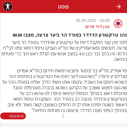
פוסט
16:00 - 01.05.2025
מגן דוד אדום
נהג טרקטורון הדרדר במורד הר ביער צרעה, מצבו אנוש
לפני זמן קצר התקבל דיווח על טרקטורון שהדרדר במורד הר ביער 
צרעה. חובשים ופאראמדיקים של מד"א העניקו טיפול רפואי ופינו לבי"ח 
הדסה עין כרם גבר כבן 40 במצב אנוש עם חבלת ראש תוך כדי פעול
פראמדיק מד"א בני קיסטר וחובש רפואת חירום במד"א אפרים 
מנדלוביץ סיפרו: "כשהגענו ליער ראינו את הטרקטורון בתחתית ההר 
כשהוא חוסם את השביל. עקפנו אותו משול הדרך ועלינו במעלה ההר עד 
שהגענו לפצוע ששכב על הקרקע כשהוא בהכרה מעורפלת וסובל 
מחבלת ראש. במהלך הטיפול הרפואי סיפרו לנו שהוא רכב על 
הטרקטורון והדרדר מגובה רב במורד ההר. הענקנו לו טיפול רפואי 
ראשוני בשטח ופינינו אותו לבית החולים כשמצבו קשה מאוד ולא יציב. 
במהלך הפינוי מצבו הדרדר וביצענו בו פעולות החייאה"
2
6 תגובות