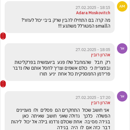
18:15 - 27.02.2025
Adara Moskovitch
מה קרה בם התחילו להבין שרק ביבי יכול לעזור? 
הsmall המטורלל משתגע !!!
18:05 - 27.02.2025
אהרון רובין
רק  חבל   שהמחבל שלו פגע  ביועמשית בפרקליטות 
ובפצרית כי  כולם אשמים וצריך לחסל אותם שלו נדבר 
פרידמן החמסניקית כול אחת  יניע  תורו
17:20 - 27.02.2025
אהרון רובין
 אני חושב שכול  התחקרים הם  פסלים  ולו  מעניינים 
הפשלה   כלכך   גדולה שאני  חושב  שאיתה  כאן  
בגידה מסיבה  אחת שכולם נרדמו בילה אל יכול  ליהות  
דבר  כזה אם  לו  היה  בגידה