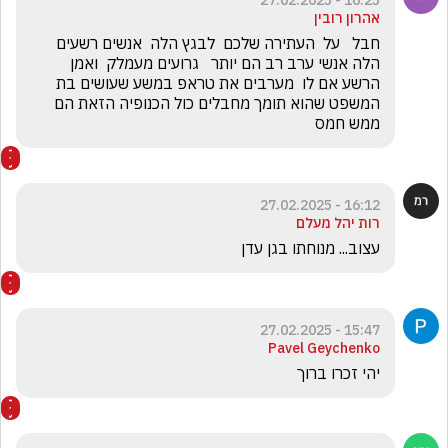
16:25 - 27.02.2025
אהרון רובין
חבל   על  העתירה שלכם  לבגץ הלה  אנשים רשעים 
הלה אנשי ערב רב הם יותר   גרועים מעמלק  ואמן 
הרשע אם לו  מערבים את טראפ במשע שעושים בת 
המשפט שהוא תומך מחבלים כול הכנופיה הזאת הם  
ממש חמס
16:12 - 27.02.2025
רות יהל מעלם
עצוב... מנוחתו בגן עדן
15:47 - 27.02.2025
Pavel Geychenko
יהי זכרו ברוך 