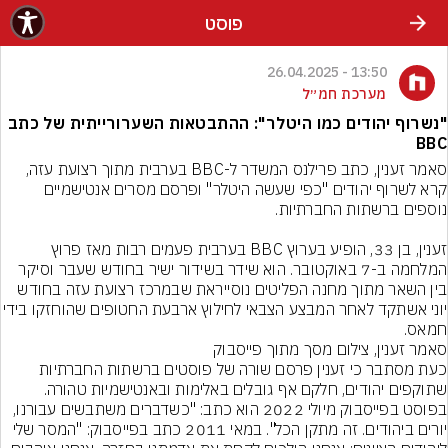
פוסט
13:50 - 26.04.2025
מערכת חמ״ל
"נשרוף יהודים כמו היטלר": ההתבטאות השערורייתית של כתב
BBC
סאמר זענין, כתב פרילנס המשדר ל-BBC בערבית מתוך רצועת עזה, 
קרא לשרוף יהודים "כפי שעשה היטלר" ופרסם מסרים אנטישמיים 
זענין, בן 33, הופיע בערוץ BBC בערבית פעמים רבות מאז פרוץ 
המלחמה ב-7 באוקטובר. הוא שידר בשידור ישיר בחודש שעבר וסיקר 
בין השאר מתוך מחנה הפליטים נוסייראת שבמרכז רצועת עזה בחודש 
יוני אשתקד לאחר המבצע הצבאי לחילוץ ארבעת ה
חמאס.
סאמר זענין, צילום מסך מתוך פייסבוק
כעת מסתבר כי זענין פרסם שורה של פוסטים ברשתות החברתיות 
שתוקפים יהודים, חלקם אף גובלים באלימות ובאנטישמיות טהורה. 
בפוסט בפייסבוק מיולי 2022 הוא כתב: "כשדברים משתבשים עבורנו, 
יורים ביהודים. זה מתקן הכל". במאי 2011 כתב בפייסבוק: "המסר שלי 