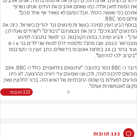
ליהודים הציונים: אנחנו הולכים לקחת את אדמתנו בחזרה, אנחנו אוהבים 
את המוות למען אללה כמו שאתם אוהבים את החיים. אנחנו נשרוף 
אתכם כפי שעשה היטלר, אבל הפעם לא נשאיר אף אחד מכם".
צילום מסך BBC
בנוסף הביע זענין תמיכה בעשרות פיגועים נגד יהודים בישראל, כינה את 
הפיגועים "מבורכים", כינה את מבצעיהם "גיבורים" ו"שהידים שעלו לגן 
עדן" - והביע תמיכה במות הקורבנות. כך למשל בתגובה לפיגוע 
מפברואר 2023 שבו מחבל פלסטיני דרס למוות שני ילדים בני 6 ו-8 
ועוד בחור בן 20 בתחנת אוטובוס בירושלים, כתב זענין כי הקורבנות 
דובר ה-BBC מסר בתגובה: "עיתונאים בינלאומיים, כולל ה-BBC, אינם 
מורשים להיכנס לעזה, ולכן אנו שומעים עדי ראייה מהרצועה. לא היינו 
מודעים לפעילות ברשתות החברתיות של האיש הזה. ברור לחלוטין שאין 
מקום לאנטישמיות אצלנו".
9
132 תגובות
132 תגובות