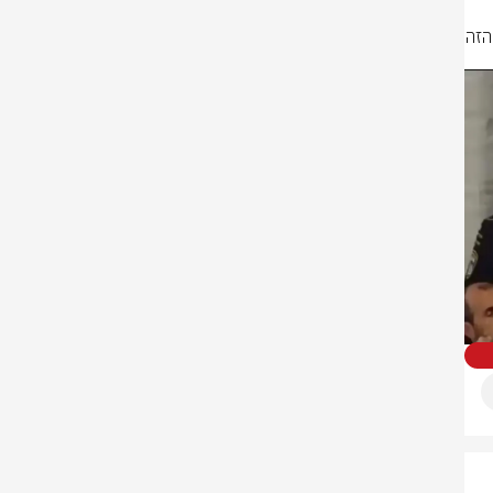
להודיע לאנשים לא לבוא, לציבור - לא להתקרב, לא להיכנס לטווח האש. הדבר הזה 