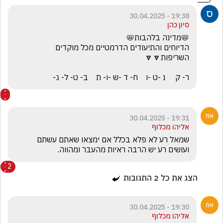
אבי הצדיק
הגיב/ה תגובה אחת
19:38 - 30.04.2025
סיון כהן
הדיוחים והתיעודים הדרמטיים מכל מוקדים 
ר- ק     נ -ט -ו    ח- ד -ש -ו- ת    ב- ט- ל- ג-
19:31 - 30.04.2025
אליהו מכלוף
שמאל רע לא פלא בכלל אם ימצאו שאתם עשתם 
ועושים רע יש הרבה ראיות מהעבר ומהווה.
2
הצג את כל
2
התגובות