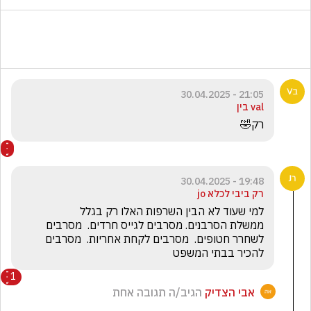
שקט שופרות בלפור. דיפ סטייט זה אתם וערוץ 14.
הגיב/ה תגובה אחת
21:05 - 30.04.2025
val בין
רק🤣
19:48 - 30.04.2025
רק ביבי לכלא jo
למי שעוד לא הבין השרפות האלו רק בגלל            
ממשלת הסרבנים. מסרבים לגייס חרדים.  מסרבים 
לשחרר חטופים.  מסרבים לקחת אחריות.  מסרבים 
להכיר בבתי המשפט
1