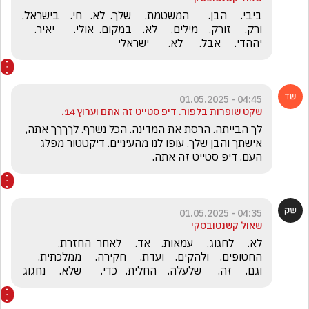
05:05 - 01.05.2025
שאול קשנטובסקי
ביבי.     הבן.       המשטמת.     שלך.  לא.   חי.    בישראל.   
ורק.     זורק.    מילים.     לא.    במקום.  אולי.       יאיר.     
יההדי.     אבל.      לא.       ישראלי
04:45 - 01.05.2025
שקט שופרות בלפור. דיפ סטייט זה אתם וערוץ 14.
לך הבייתה. הרסת את המדינה. הכל נשרף. לךךךך אתה, 
אישתך והבן שלך. עופו לנו מהעיניים. דיקטטור מפלג 
העם. דיפ סטייט זה אתה. 
04:35 - 01.05.2025
שאול קשנטובסקי
לא.     לחגוג.     עמאות.    אד.     לאחר  החזרת.    
החטופים.    ולהקים.    ועדת.     חקירה.     ממלכתית.     
וגם.     זה.      שלעלה.    החלית.   כדי.       שלא.     נחגוג