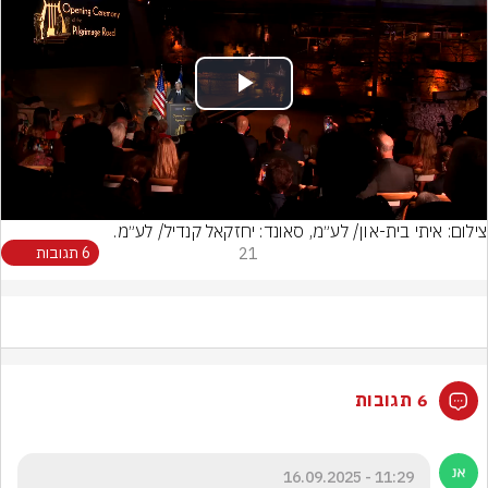
Play
Video
צילום: איתי בית-און/ לע״מ, סאונד: יחזקאל קנדיל/ לע״מ.
21
6 תגובות
6 תגובות
11:29 - 16.09.2025