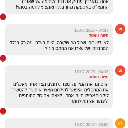
אתה במו ידיך מחזק את רוח הלחימה של שארית 
החמא"ס באספקת מזון בגלוי ואמצעי לחמה בסמוי!
04:17 - 15.07.2025
משה גואטה
לא  לישכוח  שכול מה שקורה  היום בעזה   זה רק בגלל  
הסרבנים  של עצרו את החמס 7.10  
04:15 - 15.07.2025
משה גואטה
הרסתם  את המידנה  מצד נלחמים מצד אחד מאכלים 
את המחבלים  איפשר להילחם מאויר איפשר  להמשיך  
ליקבור אפילו חייל  אחד   לצאת  אם כול החותפים   
וליגמור אצ המילחמה  
03:55 - 15.07.2025