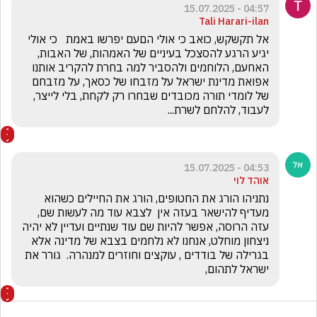
04:57 - 15.07.2025
Tali Harari-ilan
אל תקשקש, כואב כי אולי הםעם יפרשו באמת   כי אולי 
יגיע הרגע להסצכל בעיניים של האמהות, של האבות, 
האחעם, הלוחמים ולהסביר למה בחרת להקריב אותנו 
אפואת מדינת ישראל על מזבחו של כסאך, על מזבחם 
של לומדי תורה מכובדים שבחרו רק לקחת, בלי לייצר, 
לעבוד, להלחם לשרת...  
04:53 - 15.07.2025
אוהד לוי
נתניהו הורג את החטופים, הורג את החיילים כשהוא 
מעדיף להישאר בעזה אין  לצבא עוד מה לעשות שם, 
עזה הרוסה, אפשר להיות שם עוד שנתיים ועדיין לא יהיה 
ניצחון מוחלט, אנחנו לא נלחמים בצבא של מדינה אלא 
בגרילה של בודדים , עוקצים וחוזרים למנהרה.  גורר את 
ישראל לתהום,