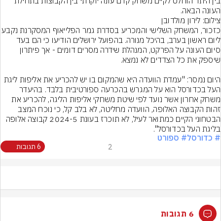
בין היתר הוחלט לקיים משחק קדם עונה יוקרתי בין הקבוצות בתחילת 
העונה הבאה.
צילום: לירון מולדובן
כזכור, המשחק השלישי והמכריע בסדרת גמר הפלייאוף
ליום ראשון בערב, בהיכל מנורה. בהפועל ירושלים הודיעו כי הם בעד 
סיום העונה על הפרקט, המנהלת שידרה מסרים דומים - אך פיתרון 
היום נמסר: "עמדת הוועדה היא שהמקום בו יש להכריע את אליפות ליגת 
העל בכדורסל הוא על המגרש בהכרעה ספורטיבית בלבד. בהיעדר 
משחק אחרון אשר נועד לפי שיטת משחקי אליפות הליגה, להכריע את 
זהות הקבוצה האלופה, הוועדה מחליטה, לא בלב קל, כי נוכח המצב 
הבטחוני הקיים כמתואר לעיל, לא תוכרז בעונת 2024-5 קבוצה אלופה 
בליגת העל בכדורסל".
# כדורסל
# ספורט
2
6 תגובות
6 תגובות